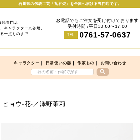
石川県の伝統工芸「九谷焼」を全国へ届ける専門店です。
お電話でもご注文を受け付けております
谷焼専門店
受付時間 /平日10:00〜17:00
、キャラクター九谷焼、
0761-57-0637
る一点ものまで
TEL
｜
｜
｜
キャラクター
日常使いの器
作家もの
お問い合わせ
search
 ヒョウ-花-／澤野茉莉