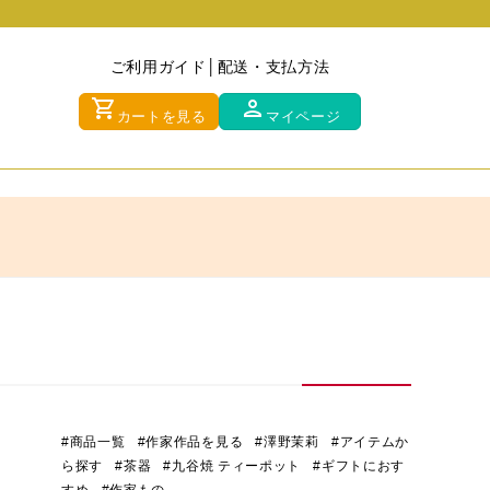
ご利用ガイド
配送・支払方法
shopping_cart
person
カートを見る
マイページ
#商品一覧
#作家作品を見る
#澤野茉莉
#アイテムか
ら探す
#茶器
#九谷焼 ティーポット
#ギフトにおす