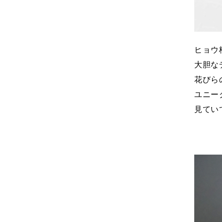
ヒョウ
大胆な
花びら
ユニー
見てい