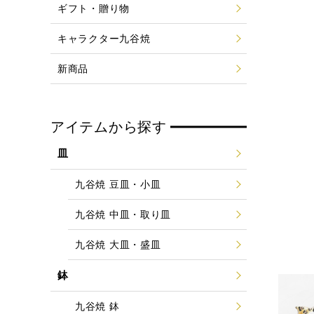
ギフト・贈り物
キャラクター九谷焼
新商品
アイテムから探す
皿
九谷焼 豆皿・小皿
九谷焼 中皿・取り皿
九谷焼 大皿・盛皿
鉢
九谷焼 鉢