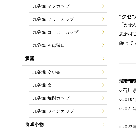
九谷焼 マグカップ
"クセ
九谷焼 フリーカップ
「かわ
九谷焼 コーヒーカップ
思わず
飾って
九谷焼 そば猪口
酒器
九谷焼 ぐい呑
澤野茉
九谷焼 盃
○石川
九谷焼 焼酎カップ
○20
○20
九谷焼 ワインカップ
○202
食卓小物
○20
○202