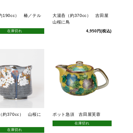
約190cc） 椿／テル
大湯呑（約370cc） 吉田屋
山桜に鳥
在庫切れ
4,950円(税込)
（約370cc） 山桜に
ポット急須 吉田屋芙蓉
在庫切れ
在庫切れ