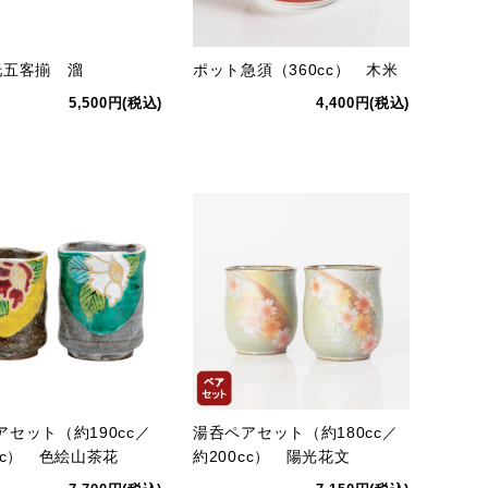
托五客揃 溜
ポット急須（360cc） 木米
5,500円(税込)
4,400円(税込)
アセット（約190cc／
湯呑ペアセット（約180cc／
cc） 色絵山茶花
約200cc） 陽光花文