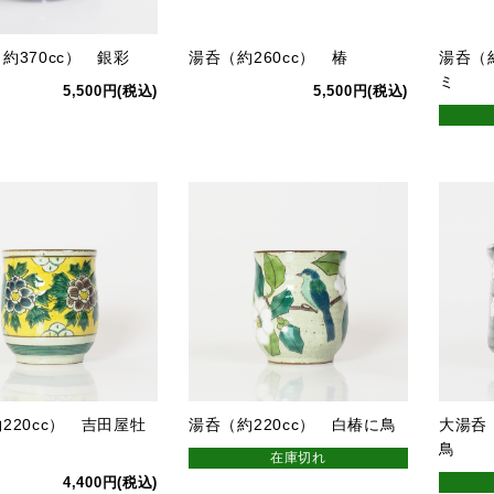
約370cc） 銀彩
湯呑（約260cc） 椿
湯呑（
ミ
5,500円(税込)
5,500円(税込)
220cc） 吉田屋牡
湯呑（約220cc） 白椿に鳥
大湯呑
鳥
在庫切れ
4,400円(税込)