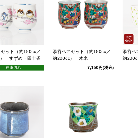
セット（約180cc／
湯呑ペアセット（約180cc／
湯呑ペ
cc） すずめ・四十雀
約200cc） 木米
約200
在庫切れ
7,150円(税込)