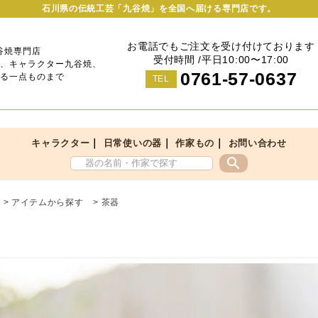
石川県の伝統工芸「九谷焼」を全国へ届ける専門店です。
お電話でもご注文を受け付けております
谷焼専門店
受付時間 /平日10:00〜17:00
、キャラクター九谷焼、
0761-57-0637
る一点ものまで
TEL
｜
｜
｜
キャラクター
日常使いの器
作家もの
お問い合わせ
search
>
アイテムから探す
>
茶器