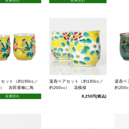
在庫切れ
在庫切れ
セット（約180cc／
湯呑ペアセット（約180cc／
湯呑ペ
cc） 吉田屋椿に鳥
約200cc） 花模様
約200
在庫切れ
8,250円(税込)