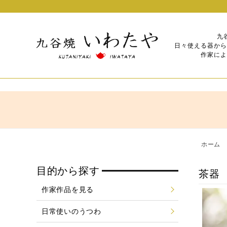
九
日々使える器から
作家によ
ホーム
目的から探す
茶器
作家作品を見る
日常使いのうつわ