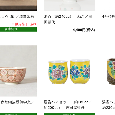
ヒョウ-花-／澤野茉莉
湯呑（約240cc） ねこ／岡
4号茶
田絹代
※限定品｜1点物
在庫切れ
4,400円(税込)
 赤絵細描幾何学文／
湯呑ペアセット（約180cc／
湯呑ペ
里
約200cc） 吉田屋牡丹
約230