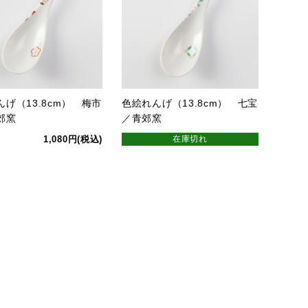
げ（13.8cm） 梅市
色絵れんげ（13.8cm） 七宝
郊窯
／青郊窯
1,080円(税込)
在庫切れ