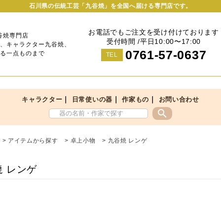
石川県の伝統工芸「九谷焼」を全国へ届ける専門店です。
お電話でもご注文を受け付けております
谷焼専門店
受付時間 /平日10:00〜17:00
、キャラクター九谷焼、
0761-57-0637
る一点ものまで
TEL
｜
｜
｜
キャラクター
日常使いの器
作家もの
お問い合わせ
search
>
アイテムから探す
>
卓上小物
>
九谷焼 レンゲ
焼 レンゲ