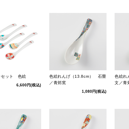
ンセット 色絵
色絵れんげ（13.8cm） 石畳
色絵れん
／青郊窯
文／青
6,600円(税込)
1,080円(税込)