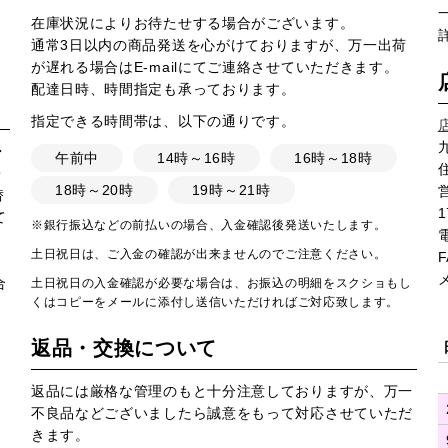
在庫状況によりお待たせする場合がございます。
通常3日以内の商品発送を心がけておりますが、万一出荷
が遅れる場合はE-mailにてご連絡させていただきます。
配達日時、時間指定も承っております。
指定できる時間帯は、以下の通りです。
・
午前中
14時～16時
16時～18時
・
18時～20時
19時～21時
営
替
1
て
※銀行振込などの前払いの場合、入金確認後発送いたします。
土日祝日は、ご入金の確認が出来ませんのでご注意ください。
F
合
土日祝日の入金確認が必要な場合は、お振込の明細をスクショもし
くはコピーをメールに添付し送信いただければご対応致します。
返品・交換について
返品には厳格な管理のもと十分注意しておりますが、万一
不良品などございましたら誠意をもって対応させていただ
きます。