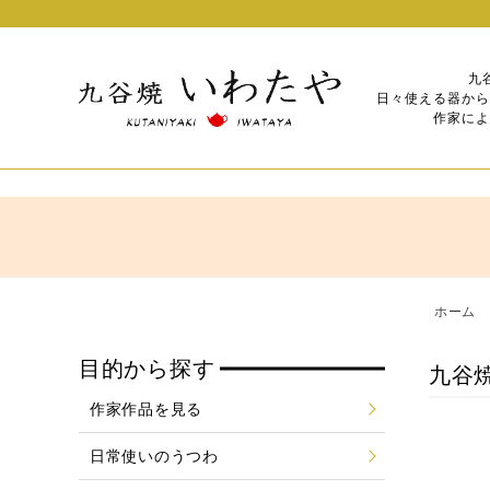
九
日々使える器から
作家によ
ホーム
目的から探す
九谷
作家作品を見る
日常使いのうつわ