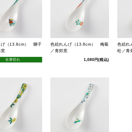
げ（13.8cm） 獅子
色絵れんげ（13.8cm） 梅菊
色絵れん
郊窯
／青郊窯
松／青
在庫切れ
1,080円(税込)