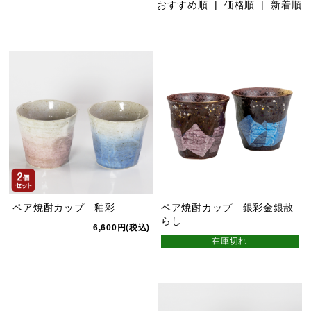
おすすめ順 |
価格順
|
新着順
ペア焼酎カップ 釉彩
ペア焼酎カップ 銀彩金銀散
らし
6,600円(税込)
在庫切れ