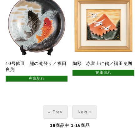
10号飾皿 鯉の滝登り／福田
陶額 赤富士に鶴／福田良則
良則
在庫切れ
在庫切れ
« Prev
Next »
16
商品中
1-16
商品