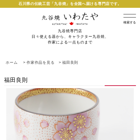
石川県の伝統工芸「九谷焼」を全国へ届ける専門店です。
検索する
九谷焼専門店
日々使える器から、キャラクター九谷焼、
作家による一点ものまで
ホーム
>
作家作品を見る
>
福田良則
福田良則