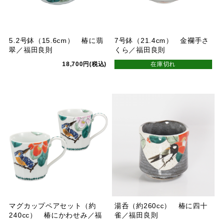
5.2号鉢（15.6cm） 椿に翡
7号鉢（21.4cm） 金襴手さ
翠／福田良則
くら／福田良則
18,700円(税込)
在庫切れ
マグカップペアセット（約
湯呑（約260cc） 椿に四十
240cc） 椿にかわせみ／福
雀／福田良則