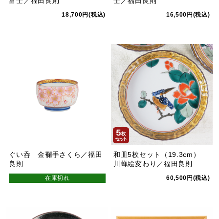
富士／福田良則
士／福田良則
18,700円(税込)
16,500円(税込)
ぐい呑 金襴手さくら／福田
和皿5枚セット（19.3cm）
良則
川蝉絵変わり／福田良則
在庫切れ
60,500円(税込)