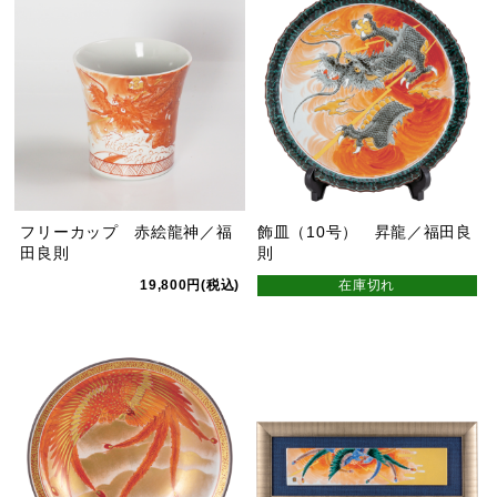
フリーカップ 赤絵龍神／福
飾皿（10号） 昇龍／福田良
田良則
則
19,800円(税込)
在庫切れ