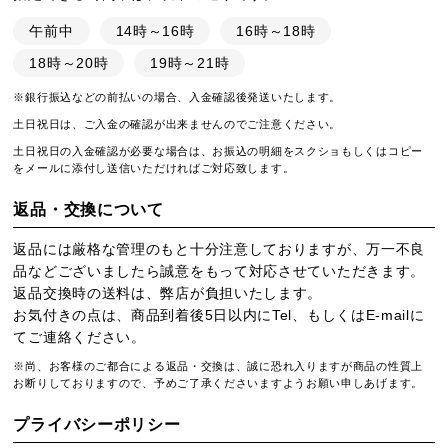
午前中
14時～16時
16時～18時
18時～20時
19時～21時
※銀行振込などの前払いの場合、入金確認後発送いたします。
土日祝日は、ご入金の確認が出来ませんのでご注意ください。
土日祝日の入金確認が必要な場合は、お振込の明細をスクショもしくはコピー
をメールに添付し送信いただければご対応致します。
返品・交換について
返品には厳格な管理のもと十分注意しておりますが、万一不良
品などございましたら誠意をもって対応させていただきます。
返品交換時の送料は、弊店が負担いたします。
お気付きの点は、商品到着後5日以内にTel、もしくはE-mailに
てご連絡ください。
※尚、お客様のご都合による返品・交換は、誠に恐れ入りますが商品の性質上
お断りしておりますので、予めご了承くださいますようお願い申しあげます。
プライバシーポリシー