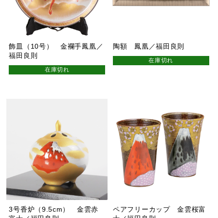
飾皿（10号） 金襴手鳳凰／
陶額 鳳凰／福田良則
福田良則
在庫切れ
在庫切れ
3号香炉（9.5cm） 金雲赤
ペアフリーカップ 金雲桜富