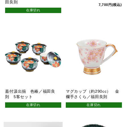
田良則
7,700円(税込)
在庫切れ
蓋付汲出揃 色椿／福田良
マグカップ（約290cc） 金
則 5客セット
襴手さくら／福田良則
在庫切れ
在庫切れ