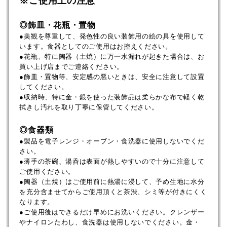
※ご使用上の注意
◎飾皿・花瓶・置物
●美観を尊重して、発色性の良い装飾用の絵の具を使用して
います。食器としてのご使用はお控えください。
●花瓶、特に陶器（土焼）に万一水漏れが起きた場合は、お
買い上げ店までご連絡ください。
●飾皿・置物等、安定感の悪いときは、安全に注意して設置
してください。
●収納時、特に金・銀を使った装飾品は柔らかな布で軽く乾
拭きし汚れを取り丁寧に保管してください。
◎食器類
●製品を電子レンジ・オーブン・食洗器に使用しないでくだ
さい。
●薄手の茶碗、湯呑は表面が熱しやすいので十分に注意して
ご使用ください。
●陶器（土焼）はご使用前に熱湯に浸して、予め生地に水分
を充分含ませてからご使用頂くと茶渋、シミ等が付きにくく
なります。
●ご使用後はできるだけ早めにお洗いください。クレンザー
やナイロンたわし、食洗器は使用しないでください。金・