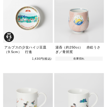
アルプスの少女ハイジ豆皿
湯呑（約250cc） 赤絵うさ
（9.5cm） 行進
ぎ／青郊窯
1,430円(税込)
在庫切れ