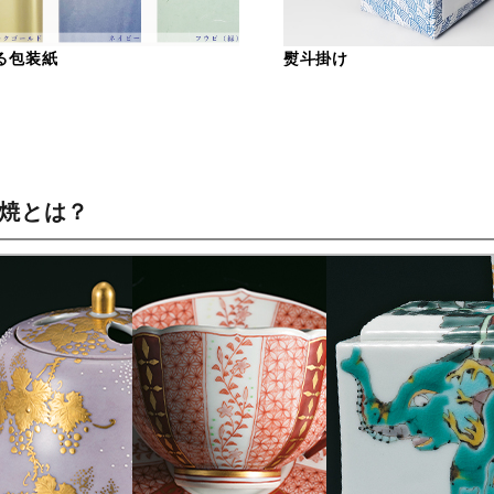
る包装紙
熨斗掛け
谷焼とは？