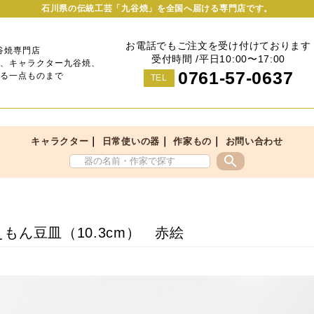
石川県の伝統工芸「九谷焼」を全国へ届ける専門店です。
お電話でもご注文を受け付けております
谷焼専門店
受付時間 /平日10:00〜17:00
、キャラクター九谷焼、
0761-57-0637
る一点ものまで
TEL
｜
｜
｜
キャラクター
日常使いの器
作家もの
お問い合わせ
search
もん豆皿（10.3cm） 赤絵