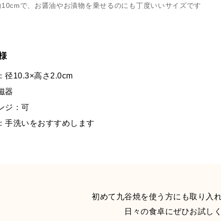
約10cmで、お醤油やお漬物を乗せるのにも丁度いいサイズです
様
径10.3×高さ2.0cm
磁器
ンジ：可
：手洗いをおすすめします
初めて九谷焼を使う方にも取り入
日々の食卓にぜひお試し