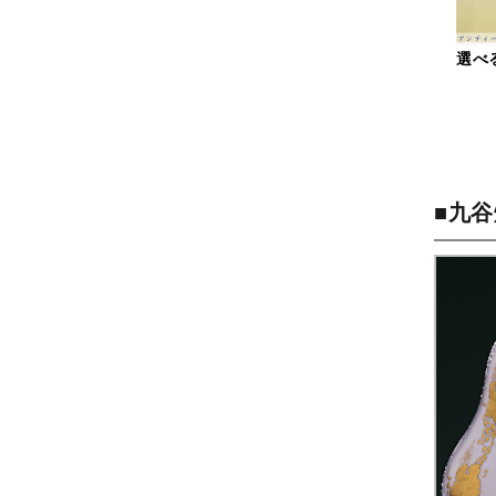
選べ
■九