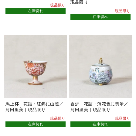
現品限り
現品限り
在庫切れ
現品限り
在庫切れ
馬上杯 花詰・紅錦に山雀／
香炉 花詰・薄花色に翡翠／
河田里美｜現品限り
河田里美｜現品限り
現品限り
現品限り
在庫切れ
在庫切れ