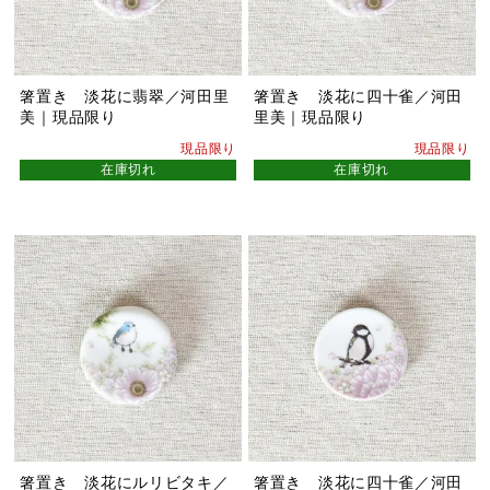
箸置き 淡花に翡翠／河田里
箸置き 淡花に四十雀／河田
美｜現品限り
里美｜現品限り
現品限り
現品限り
在庫切れ
在庫切れ
箸置き 淡花にルリビタキ／
箸置き 淡花に四十雀／河田