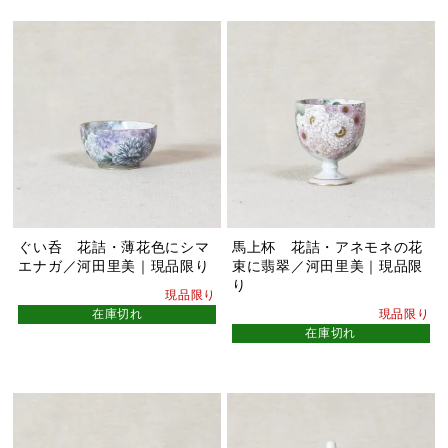
ぐい呑 花詰・薄花色にシマ
馬上杯 花詰・アネモネの花
エナガ／河田里美｜現品限り
束に翡翠／河田里美｜現品限
り
現品限り
在庫切れ
現品限り
在庫切れ