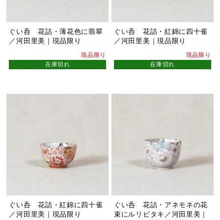
ぐい呑 花詰・薄花色に翡翠
ぐい呑 花詰・紅錦に四十雀
／河田里美｜現品限り
／河田里美｜現品限り
現品限り
現品限り
在庫切れ
在庫切れ
ぐい呑 花詰・紅錦に四十雀
ぐい呑 花詰・アネモネの花
／河田里美｜現品限り
束にルリビタキ／河田里美｜