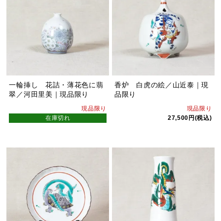
一輪挿し 花詰・薄花色に翡
香炉 白虎の絵／山近泰｜現
翠／河田里美｜現品限り
品限り
現品限り
現品限り
在庫切れ
27,500円(税込)