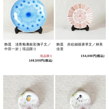
飾皿 淡青釉裏銀彩撫子文／
飾皿 赤絵細描唐草文／林美
中田一於｜現品限り
佳里
現品限り
154,000円(税込)
148,500円(税込)