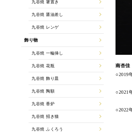
九谷焼 箸置き
九谷焼 醤油差し
九谷焼 レンゲ
飾り物
九谷焼 一輪挿し
南杏佳
九谷焼 花瓶
○20
九谷焼 飾り皿
○201
九谷焼 陶額
○20
○202
九谷焼 香炉
○20
九谷焼 招き猫
○202
九谷焼 ふくろう