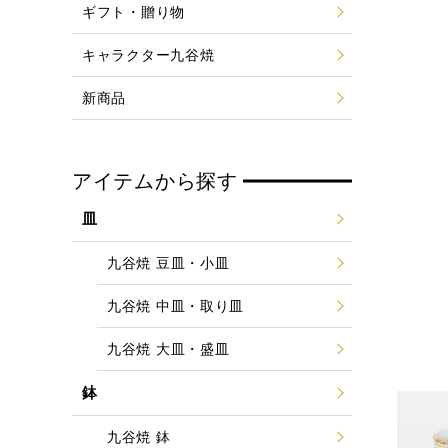
ギフト・贈り物
キャラクター九谷焼
新商品
アイテムから探す
皿
九谷焼 豆皿・小皿
九谷焼 中皿・取り皿
九谷焼 大皿・盛皿
鉢
九谷焼 鉢