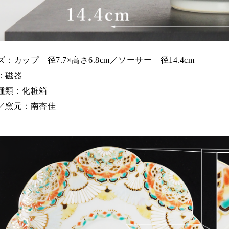
：カップ 径7.7×高さ6.8cm／ソーサー 径14.4cm
：磁器
種類：化粧箱
／窯元：南杏佳