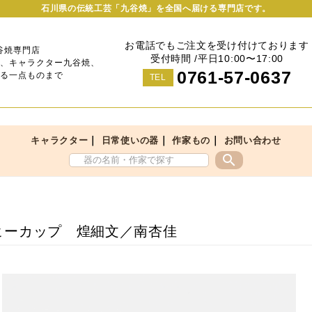
石川県の伝統工芸「九谷焼」を全国へ届ける専門店です。
お電話でもご注文を受け付けております
谷焼専門店
受付時間 /平日10:00〜17:00
、キャラクター九谷焼、
0761-57-0637
る一点ものまで
TEL
｜
｜
｜
キャラクター
日常使いの器
作家もの
お問い合わせ
search
ヒーカップ 煌細文／南杏佳