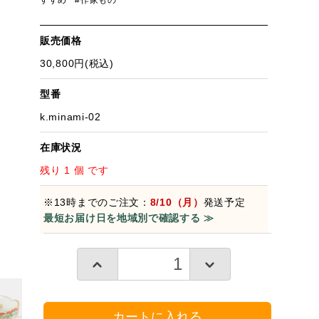
すすめ
#作家もの
販売価格
30,800円(税込)
型番
k.minami-02
在庫状況
残り 1 個 です
※13時までのご注文：
8/10（月）
発送予定
最短お届け日を地域別で確認する ≫
カートに入れる