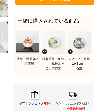
一緒に購入されている商品
香炉 漂遊花／
縁起豆皿（9.5c
スヌーピー豆皿
中谷真瑚
m） 風神雷神
（10.3cm）
図／青郊窯
石畳
ギフトラッピング
無料
5,500円以上お買い上げ
で、
全国送料無料