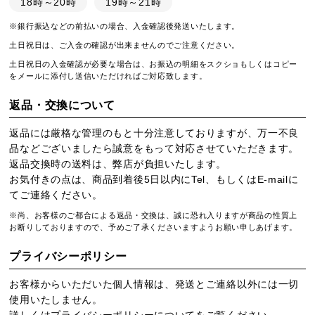
18時～20時
19時～21時
※銀行振込などの前払いの場合、入金確認後発送いたします。
土日祝日は、ご入金の確認が出来ませんのでご注意ください。
土日祝日の入金確認が必要な場合は、お振込の明細をスクショもしくはコピー
をメールに添付し送信いただければご対応致します。
返品・交換について
返品には厳格な管理のもと十分注意しておりますが、万一不良
品などございましたら誠意をもって対応させていただきます。
返品交換時の送料は、弊店が負担いたします。
お気付きの点は、商品到着後5日以内にTel、もしくはE-mailに
てご連絡ください。
※尚、お客様のご都合による返品・交換は、誠に恐れ入りますが商品の性質上
お断りしておりますので、予めご了承くださいますようお願い申しあげます。
プライバシーポリシー
お客様からいただいた個人情報は、発送とご連絡以外には一切
使用いたしません。
詳しくは
プライバシーポリシー
についてをご覧ください。