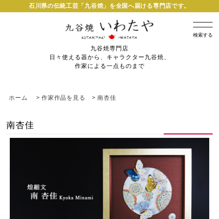
石川県の伝統工芸「九谷焼」を全国へ届ける専門店です。
検索する
九谷焼専門店
日々使える器から、キャラクター九谷焼、
作家による一点ものまで
ホーム
>
作家作品を見る
>
南杏佳
南杏佳