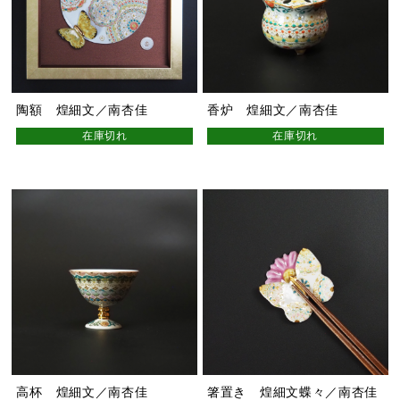
陶額 煌細文／南杏佳
香炉 煌細文／南杏佳
在庫切れ
在庫切れ
高杯 煌細文／南杏佳
箸置き 煌細文蝶々／南杏佳