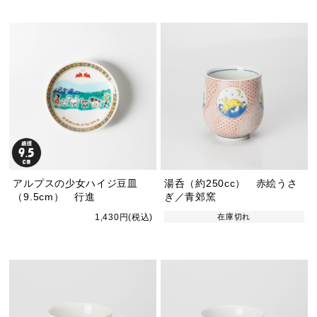
アルプスの少女ハイジ豆皿
湯呑（約250cc） 赤絵うさ
（9.5cm） 行進
ぎ／青郊窯
1,430円(税込)
在庫切れ