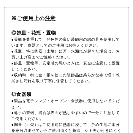
※ご使用上の注意
◎飾皿・花瓶・置物
●美観を尊重して、発色性の良い装飾用の絵の具を使用して
います。食器としてのご使用はお控えください。
●花瓶、特に陶器（土焼）に万一水漏れが起きた場合は、お
買い上げ店までご連絡ください。
●飾皿・置物等、安定感の悪いときは、安全に注意して設置
してください。
●収納時、特に金・銀を使った装飾品は柔らかな布で軽く乾
拭きし汚れを取り丁寧に保管してください。
◎食器類
●製品を電子レンジ・オーブン・食洗器に使用しないでくだ
さい。
●薄手の茶碗、湯呑は表面が熱しやすいので十分に注意して
ご使用ください。
●陶器（土焼）はご使用前に熱湯に浸して、予め生地に水分
を充分含ませてからご使用頂くと茶渋、シミ等が付きにくく