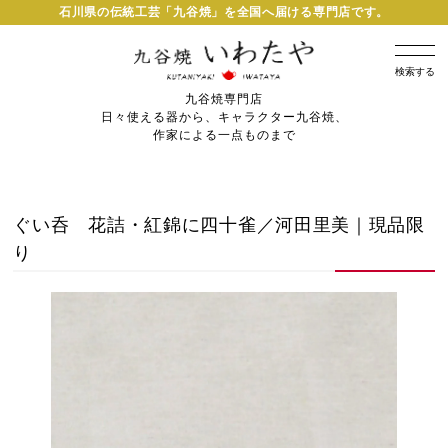
石川県の伝統工芸「九谷焼」を全国へ届ける専門店です。
検索する
九谷焼専門店
日々使える器から、キャラクター九谷焼、
作家による一点ものまで
ぐい呑 花詰・紅錦に四十雀／河田里美｜現品限
り