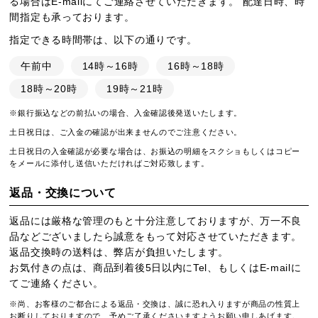
る場合はE-mailにてご連絡させていただきます。 配達日時、時
間指定も承っております。
指定できる時間帯は、以下の通りです。
午前中
14時～16時
16時～18時
18時～20時
19時～21時
※銀行振込などの前払いの場合、入金確認後発送いたします。
土日祝日は、ご入金の確認が出来ませんのでご注意ください。
土日祝日の入金確認が必要な場合は、お振込の明細をスクショもしくはコピー
をメールに添付し送信いただければご対応致します。
返品・交換について
返品には厳格な管理のもと十分注意しておりますが、万一不良
品などございましたら誠意をもって対応させていただきます。
返品交換時の送料は、弊店が負担いたします。
お気付きの点は、商品到着後5日以内にTel、もしくはE-mailに
てご連絡ください。
※尚、お客様のご都合による返品・交換は、誠に恐れ入りますが商品の性質上
お断りしておりますので、予めご了承くださいますようお願い申しあげます。