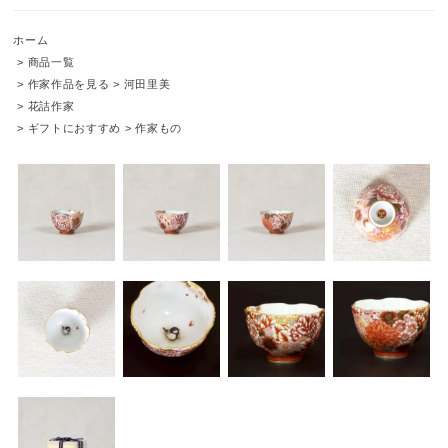
ホーム
>
商品一覧
>
作家作品を見る
>
河田里美
>
花詰作家
>
ギフトにおすすめ
>
作家もの