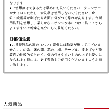
なります。
●ご使用後はできるだけ早めにお洗いください。クレンザー
やナイロンたわし、食洗器は使用しないでください。金・
銀・絵柄等が剥げたり表面に傷がつく恐れがあります。台所
用洗剤を使用し、柔らかなスポンジか布につけて洗ってから
よくすすいで乾燥を充分にして収納ください。
◎擦傷注意
●九谷焼製品の高台（ハマ）部分には釉薬が施してございま
せん。この為、床の間、花台、棚、テーブル、漆上げなど塗
装面の比較的柔らかく、傷の付きやすいものの上でお使いに
なられます時には、必ず敷物をご使用くださいますようお願
い致します。
人気商品