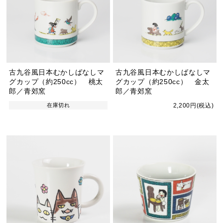
古九谷風日本むかしばなしマ
古九谷風日本むかしばなしマ
グカップ（約250cc） 桃太
グカップ（約250cc） 金太
郎／青郊窯
郎／青郊窯
在庫切れ
2,200円(税込)