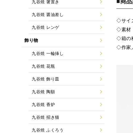
■商
九谷焼 箸置き
九谷焼 醤油差し
◇サイズ
九谷焼 レンゲ
◇素材
◇箱の
飾り物
◇作家
九谷焼 一輪挿し
九谷焼 花瓶
九谷焼 飾り皿
九谷焼 陶額
九谷焼 香炉
九谷焼 招き猫
九谷焼 ふくろう