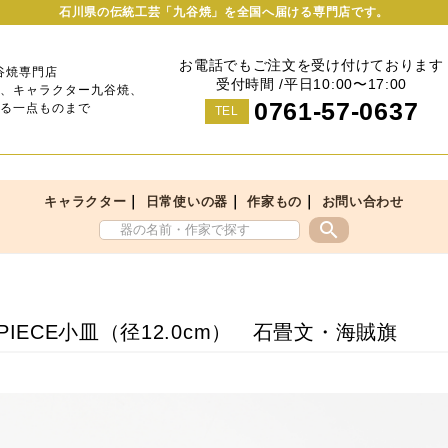
石川県の伝統工芸「九谷焼」を全国へ届ける専門店です。
お電話でもご注文を受け付けております
谷焼専門店
受付時間 /平日10:00〜17:00
、キャラクター九谷焼、
0761-57-0637
る一点ものまで
TEL
｜
｜
｜
キャラクター
日常使いの器
作家もの
お問い合わせ
search
 PIECE小皿（径12.0cm） 石畳文・海賊旗