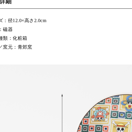
品詳細
：径12.0×高さ2.0cm
：磁器
種類：化粧箱
／窯元：青郊窯