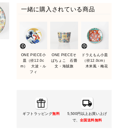
一緒に購入されている商品
ONE PIECE小
ONE PIECEそ
ドラえもん小皿
皿（径12.0c
ばちょこ 石畳
（径12.0cm）
m） 大波・ル
文・海賊旗
木米風・梅花
フィ
ギフトラッピング
無料
5,500円以上お買い上げ
で、
全国送料無料