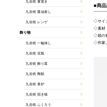
九谷焼 箸置き
■商
九谷焼 醤油差し
◇サイズ
九谷焼 レンゲ
◇素材
飾り物
◇箱の
◇作家
九谷焼 一輪挿し
九谷焼 花瓶
九谷焼 飾り皿
九谷焼 陶額
九谷焼 香炉
九谷焼 招き猫
九谷焼 ふくろう