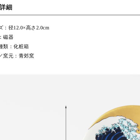
品詳細
：径12.0×高さ2.0cm
：磁器
種類：化粧箱
／窯元：青郊窯