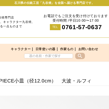
石川県の伝統工芸「九谷焼」を全国へ届ける専門店です。
お電話でもご注文を受け付けております
谷焼専門店
受付時間 /平日10:00〜17:00
、キャラクター九谷焼、
0761-57-0637
る一点ものまで
TEL
｜
｜
｜
キャラクター
日常使いの器
作家もの
お問い合わせ
search
 PIECE小皿（径12.0cm） 大波・ルフィ