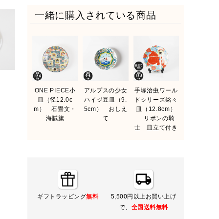
一緒に購入されている商品
ONE PIECE小
アルプスの少女
手塚治虫ワール
皿（径12.0c
ハイジ豆皿（9.
ドシリーズ銘々
m） 石畳文・
5cm） おしえ
皿（12.8cm）
海賊旗
て
リボンの騎
士 皿立て付き
ギフトラッピング
無料
5,500円以上お買い上げ
で、
全国送料無料