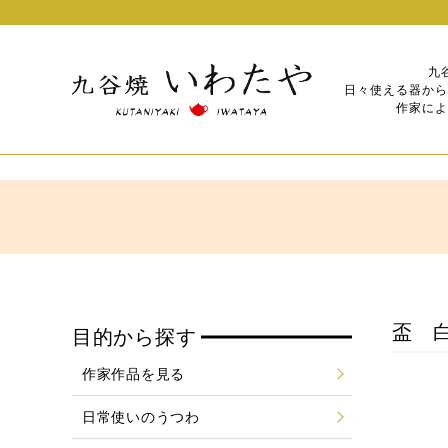
九
日々使える器から
作家によ
盃 
目的から探す
作家作品を見る
日常使いのうつわ