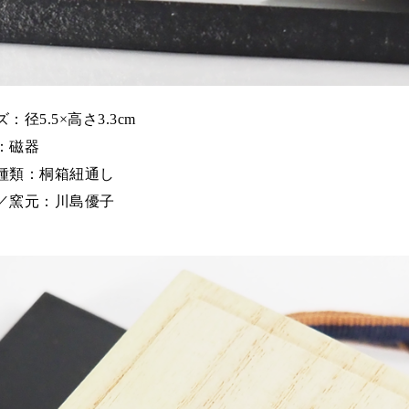
：径5.5×高さ3.3cm
：磁器
種類：桐箱紐通し
／窯元：川島優子