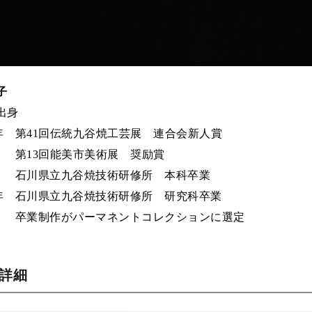
子
出身
18年 第41回伝統九谷焼工芸展 連合会新人賞
9年
第13回能美市美術展 奨励賞
9年
石川県立九谷焼技術研修所 本科卒業
19年 石川県立九谷焼技術研修所 研究科卒業
2年
卒業制作がパーマネントコレクションに選定
品詳細