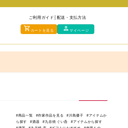
ご利用ガイド
配送・支払方法
shopping_cart
person
カートを見る
マイページ
#商品一覧
#作家作品を見る
#川島優子
#アイテムか
ら探す
#酒器
#九谷焼 ぐい呑
#アイテムから探す