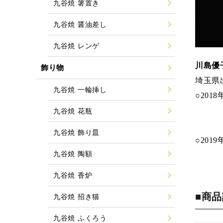
九谷焼 箸置き
九谷焼 醤油差し
九谷焼 レンゲ
川島優
飾り物
埼玉県
九谷焼 一輪挿し
○20
○201
九谷焼 花瓶
○201
九谷焼 飾り皿
○20
九谷焼 陶額
○202
九谷焼 香炉
■商
九谷焼 招き猫
九谷焼 ふくろう