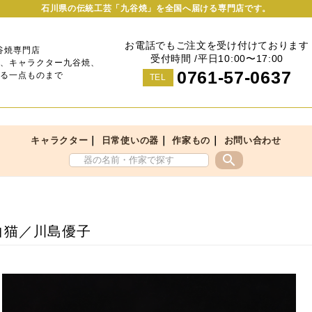
石川県の伝統工芸「九谷焼」を全国へ届ける専門店です。
お電話でもご注文を受け付けております
谷焼専門店
受付時間 /平日10:00〜17:00
、キャラクター九谷焼、
0761-57-0637
る一点ものまで
TEL
｜
｜
｜
キャラクター
日常使いの器
作家もの
お問い合わせ
search
白猫／川島優子