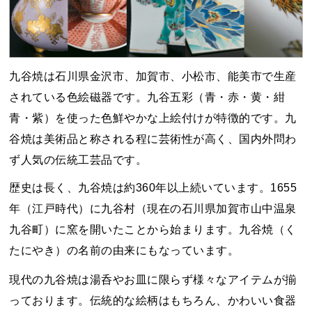
九谷焼は石川県金沢市、加賀市、小松市、能美市で生産
されている色絵磁器です。九谷五彩（青・赤・黄・紺
青・紫）を使った色鮮やかな上絵付けが特徴的です。九
谷焼は美術品と称される程に芸術性が高く、国内外問わ
ず人気の伝統工芸品です。
歴史は長く、九谷焼は約360年以上続いています。1655
年（江戸時代）に九谷村（現在の石川県加賀市山中温泉
九谷町）に窯を開いたことから始まります。九谷焼（く
たにやき）の名前の由来にもなっています。
現代の九谷焼は湯呑やお皿に限らず様々なアイテムが揃
っております。伝統的な絵柄はもちろん、かわいい食器