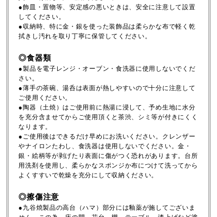
●飾皿・置物等、安定感の悪いときは、安全に注意して設置
してください。
●収納時、特に金・銀を使った装飾品は柔らかな布で軽く乾
拭きし汚れを取り丁寧に保管してください。
◎食器類
●製品を電子レンジ・オーブン・食洗器に使用しないでくだ
さい。
●薄手の茶碗、湯呑は表面が熱しやすいので十分に注意して
ご使用ください。
●陶器（土焼）はご使用前に熱湯に浸して、予め生地に水分
を充分含ませてからご使用頂くと茶渋、シミ等が付きにくく
なります。
●ご使用後はできるだけ早めにお洗いください。クレンザー
やナイロンたわし、食洗器は使用しないでください。金・
銀・絵柄等が剥げたり表面に傷がつく恐れがあります。台所
用洗剤を使用し、柔らかなスポンジか布につけて洗ってから
よくすすいで乾燥を充分にして収納ください。
◎擦傷注意
●九谷焼製品の高台（ハマ）部分には釉薬が施してございま