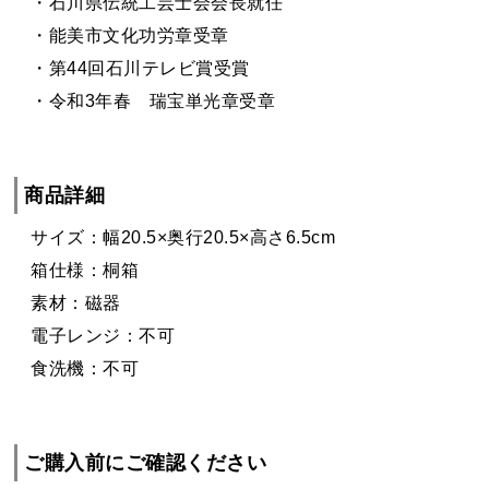
・石川県伝統工芸士会会長就任
・能美市文化功労章受章
・第44回石川テレビ賞受賞
・令和3年春 瑞宝単光章受章
商品詳細
サイズ：幅20.5×奥行20.5×高さ6.5cm
箱仕様：桐箱
素材：磁器
電子レンジ：不可
食洗機：不可
ご購入前にご確認ください