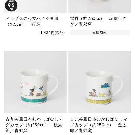
アルプスの少女ハイジ豆皿
湯呑（約250cc） 赤絵うさ
（9.5cm） 行進
ぎ／青郊窯
1,430円(税込)
在庫切れ
古九谷風日本むかしばなしマ
古九谷風日本むかしばなしマ
グカップ（約250cc） 桃太
グカップ（約250cc） 金太
郎／青郊窯
郎／青郊窯