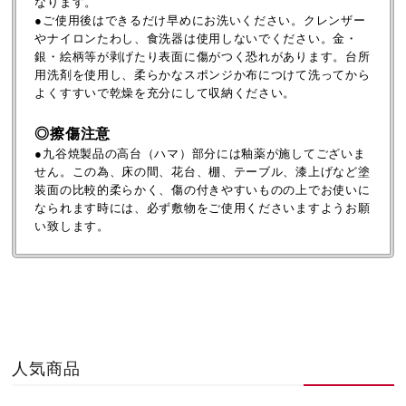
なります。
●ご使用後はできるだけ早めにお洗いください。クレンザー
やナイロンたわし、食洗器は使用しないでください。金・
銀・絵柄等が剥げたり表面に傷がつく恐れがあります。台所
用洗剤を使用し、柔らかなスポンジか布につけて洗ってから
よくすすいで乾燥を充分にして収納ください。
◎擦傷注意
●九谷焼製品の高台（ハマ）部分には釉薬が施してございま
せん。この為、床の間、花台、棚、テーブル、漆上げなど塗
装面の比較的柔らかく、傷の付きやすいものの上でお使いに
なられます時には、必ず敷物をご使用くださいますようお願
い致します。
人気商品