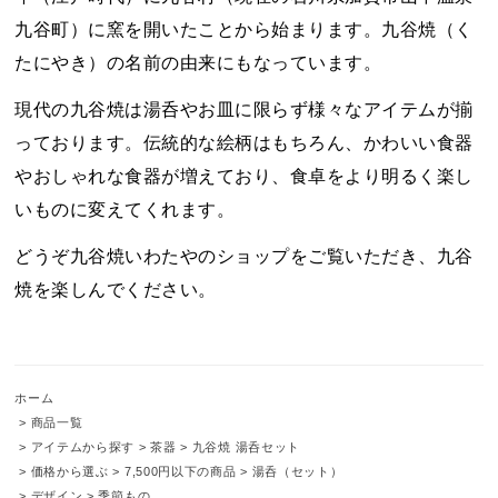
九谷町）に窯を開いたことから始まります。九谷焼（く
たにやき）の名前の由来にもなっています。
現代の九谷焼は湯呑やお皿に限らず様々なアイテムが揃
っております。伝統的な絵柄はもちろん、かわいい食器
やおしゃれな食器が増えており、食卓をより明るく楽し
いものに変えてくれます。
どうぞ九谷焼いわたやのショップをご覧いただき、九谷
焼を楽しんでください。
ホーム
>
商品一覧
>
アイテムから探す
>
茶器
>
九谷焼 湯呑セット
>
価格から選ぶ
>
7,500円以下の商品
>
湯呑（セット）
>
デザイン
>
季節もの