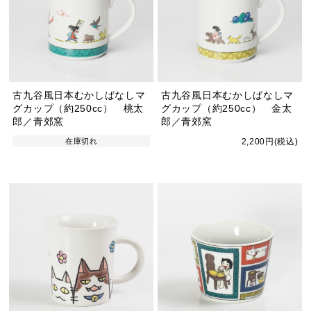
古九谷風日本むかしばなしマ
古九谷風日本むかしばなしマ
グカップ（約250cc） 桃太
グカップ（約250cc） 金太
郎／青郊窯
郎／青郊窯
在庫切れ
2,200円(税込)