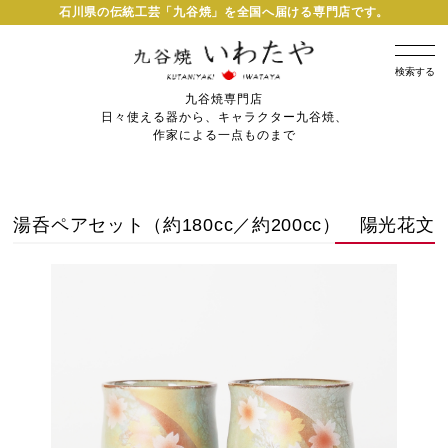
石川県の伝統工芸「九谷焼」を全国へ届ける専門店です。
検索する
九谷焼専門店
日々使える器から、キャラクター九谷焼、
作家による一点ものまで
湯呑ペアセット（約180cc／約200cc） 陽光花文