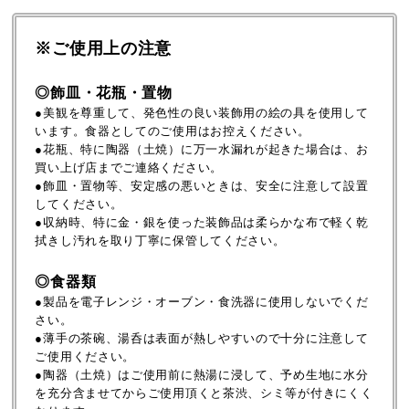
※ご使用上の注意
◎飾皿・花瓶・置物
●美観を尊重して、発色性の良い装飾用の絵の具を使用して
います。食器としてのご使用はお控えください。
●花瓶、特に陶器（土焼）に万一水漏れが起きた場合は、お
買い上げ店までご連絡ください。
●飾皿・置物等、安定感の悪いときは、安全に注意して設置
してください。
●収納時、特に金・銀を使った装飾品は柔らかな布で軽く乾
拭きし汚れを取り丁寧に保管してください。
◎食器類
●製品を電子レンジ・オーブン・食洗器に使用しないでくだ
さい。
●薄手の茶碗、湯呑は表面が熱しやすいので十分に注意して
ご使用ください。
●陶器（土焼）はご使用前に熱湯に浸して、予め生地に水分
を充分含ませてからご使用頂くと茶渋、シミ等が付きにくく