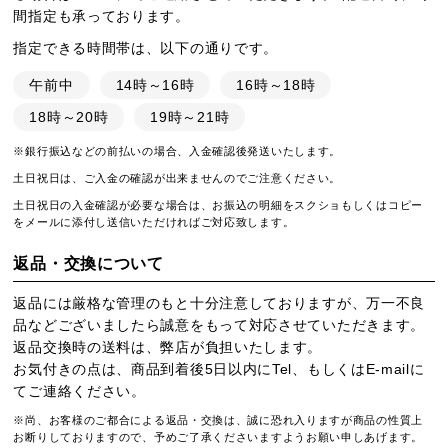
間指定も承っております。
指定できる時間帯は、以下の通りです。
午前中
14時～16時
16時～18時
18時～20時
19時～21時
※銀行振込などの前払いの場合、入金確認後発送いたします。
土日祝日は、ご入金の確認が出来ませんのでご注意ください。
土日祝日の入金確認が必要な場合は、お振込の明細をスクショもしくはコピー
をメールに添付し送信いただければご対応致します。
返品・交換について
返品には厳格な管理のもと十分注意しておりますが、万一不良
品などございましたら誠意をもって対応させていただきます。
返品交換時の送料は、弊店が負担いたします。
お気付きの点は、商品到着後5日以内にTel、もしくはE-mailに
てご連絡ください。
※尚、お客様のご都合による返品・交換は、誠に恐れ入りますが商品の性質上
お断りしておりますので、予めご了承くださいますようお願い申しあげます。