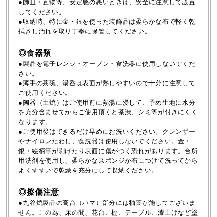
●飾皿・置物等、安定感の悪いときは、安全に注意して設置
してください。
●収納時、特に金・銀を使った装飾品は柔らかな布で軽く乾
拭きし汚れを取り丁寧に保管してください。
◎食器類
●製品を電子レンジ・オーブン・食洗器に使用しないでくだ
さい。
●薄手の茶碗、湯呑は表面が熱しやすいので十分に注意して
ご使用ください。
●陶器（土焼）はご使用前に熱湯に浸して、予め生地に水分
を充分含ませてからご使用頂くと茶渋、シミ等が付きにくく
なります。
●ご使用後はできるだけ早めにお洗いください。クレンザー
やナイロンたわし、食洗器は使用しないでください。金・
銀・絵柄等が剥げたり表面に傷がつく恐れがあります。台所
用洗剤を使用し、柔らかなスポンジか布につけて洗ってから
よくすすいで乾燥を充分にして収納ください。
◎擦傷注意
●九谷焼製品の高台（ハマ）部分には釉薬が施してございま
せん。この為、床の間、花台、棚、テーブル、漆上げなど塗