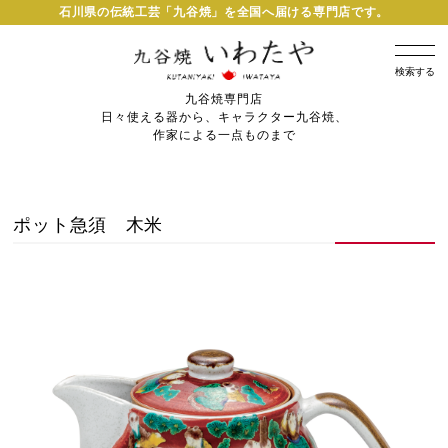
石川県の伝統工芸「九谷焼」を全国へ届ける専門店です。
検索する
九谷焼専門店
日々使える器から、キャラクター九谷焼、
作家による一点ものまで
ポット急須 木米