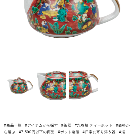
#商品一覧
#アイテムから探す
#茶器
#九谷焼 ティーポット
#価格か
ら選ぶ
#7,500円以下の商品
#ポット急須
#日常に寄り添う器
#湯