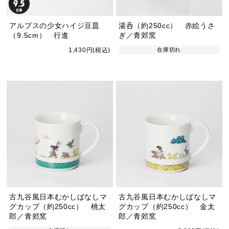
アルプスの少女ハイジ豆皿
湯呑（約250cc） 赤絵うさ
（9.5cm） 行進
ぎ／青郊窯
1,430円(税込)
在庫切れ
古九谷風日本むかしばなしマ
古九谷風日本むかしばなしマ
グカップ（約250cc） 桃太
グカップ（約250cc） 金太
郎／青郊窯
郎／青郊窯