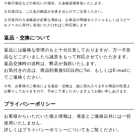
※銀行振込などの前払いの場合、入金確認後発送いたします。
土日祝日は、ご入金の確認が出来ませんのでご注意ください。
土日祝日の入金確認が必要な場合は、お振込の明細をスクショもしくはコピー
をメールに添付し送信いただければご対応致します。
返品・交換について
返品には厳格な管理のもと十分注意しておりますが、万一不良
品などございましたら誠意をもって対応させていただきます。
返品交換時の送料は、弊店が負担いたします。
お気付きの点は、商品到着後5日以内にTel、もしくはE-mailに
てご連絡ください。
※尚、お客様のご都合による返品・交換は、誠に恐れ入りますが商品の性質上
お断りしておりますので、予めご了承くださいますようお願い申しあげます。
プライバシーポリシー
お客様からいただいた個人情報は、発送とご連絡以外には一切
使用いたしません。
詳しくは
プライバシーポリシー
についてをご覧ください。