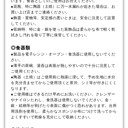
います。食器としてのご使用はお控えください。
●花瓶、特に陶器（土焼）に万一水漏れが起きた場合は、お
買い上げ店までご連絡ください。
●飾皿・置物等、安定感の悪いときは、安全に注意して設置
してください。
●収納時、特に金・銀を使った装飾品は柔らかな布で軽く乾
拭きし汚れを取り丁寧に保管してください。
◎食器類
●製品を電子レンジ・オーブン・食洗器に使用しないでくだ
さい。
●薄手の茶碗、湯呑は表面が熱しやすいので十分に注意して
ご使用ください。
●陶器（土焼）はご使用前に熱湯に浸して、予め生地に水分
を充分含ませてからご使用頂くと茶渋、シミ等が付きにくく
なります。
●ご使用後はできるだけ早めにお洗いください。クレンザー
やナイロンたわし、食洗器は使用しないでください。金・
銀・絵柄等が剥げたり表面に傷がつく恐れがあります。台所
用洗剤を使用し、柔らかなスポンジか布につけて洗ってから
よくすすいで乾燥を充分にして収納ください。