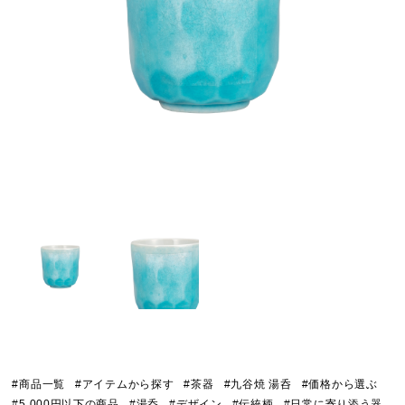
#商品一覧
#アイテムから探す
#茶器
#九谷焼 湯呑
#価格から選ぶ
#5,000円以下の商品
#湯呑
#デザイン
#伝統柄
#日常に寄り添う器