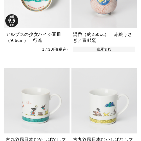
アルプスの少女ハイジ豆皿
湯呑（約250cc） 赤絵うさ
（9.5cm） 行進
ぎ／青郊窯
1,430円(税込)
在庫切れ
古九谷風日本むかしばなしマ
古九谷風日本むかしばなしマ