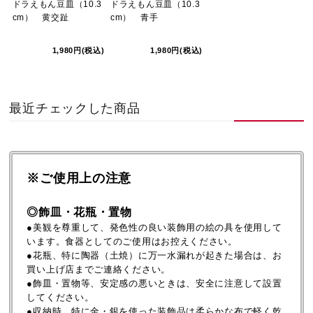
ドラえもん豆皿（10.3
ドラえもん豆皿（10.3
cm） 黄交趾
cm） 青手
1,980円(税込)
1,980円(税込)
最近チェックした商品
※ご使用上の注意
◎飾皿・花瓶・置物
●美観を尊重して、発色性の良い装飾用の絵の具を使用して
います。食器としてのご使用はお控えください。
●花瓶、特に陶器（土焼）に万一水漏れが起きた場合は、お
買い上げ店までご連絡ください。
●飾皿・置物等、安定感の悪いときは、安全に注意して設置
してください。
●収納時、特に金・銀を使った装飾品は柔らかな布で軽く乾