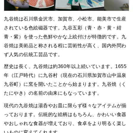
九谷焼は石川県金沢市、加賀市、小松市、能美市で生産
されている色絵磁器です。九谷五彩（青・赤・黄・紺
青・紫）を使った色鮮やかな上絵付けが特徴的です。九
谷焼は美術品と称される程に芸術性が高く、国内外問わ
ず人気の伝統工芸品です。
歴史は長く、九谷焼は約360年以上続いています。1655
年（江戸時代）に九谷村（現在の石川県加賀市山中温泉
九谷町）に窯を開いたことから始まります。九谷焼（く
たにやき）の名前の由来にもなっています。
現代の九谷焼は湯呑やお皿に限らず様々なアイテムが揃
っております。伝統的な絵柄はもちろん、かわいい食器
やおしゃれな食器が増えており、食卓をより明るく楽し
いものに変えてくれます。