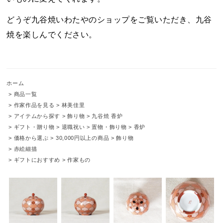
どうぞ九谷焼いわたやのショップをご覧いただき、九谷
焼を楽しんでください。
ホーム
>
商品一覧
>
作家作品を見る
>
林美佳里
>
アイテムから探す
>
飾り物
>
九谷焼 香炉
>
ギフト・贈り物
>
退職祝い
>
置物・飾り物
>
香炉
>
価格から選ぶ
>
30,000円以上の商品
>
飾り物
>
赤絵細描
>
ギフトにおすすめ
>
作家もの