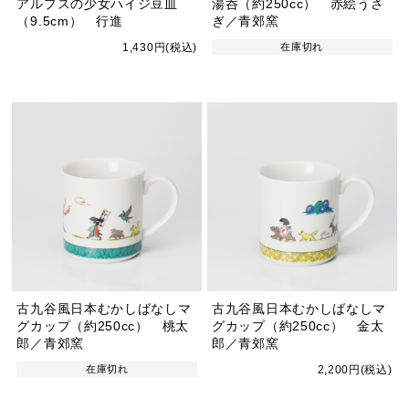
アルプスの少女ハイジ豆皿
湯呑（約250cc） 赤絵うさ
（9.5cm） 行進
ぎ／青郊窯
1,430円(税込)
在庫切れ
古九谷風日本むかしばなしマ
古九谷風日本むかしばなしマ
グカップ（約250cc） 桃太
グカップ（約250cc） 金太
郎／青郊窯
郎／青郊窯
在庫切れ
2,200円(税込)