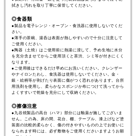
拭きし汚れを取り丁寧に保管してください。
◎食器類
●製品を電子レンジ・オーブン・食洗器に使用しないでくだ
さい。
●薄手の茶碗、湯呑は表面が熱しやすいので十分に注意して
ご使用ください。
●陶器（土焼）はご使用前に熱湯に浸して、予め生地に水分
を充分含ませてからご使用頂くと茶渋、シミ等が付きにくく
なります。
●ご使用後はできるだけ早めにお洗いください。クレンザー
やナイロンたわし、食洗器は使用しないでください。金・
銀・絵柄等が剥げたり表面に傷がつく恐れがあります。台所
用洗剤を使用し、柔らかなスポンジか布につけて洗ってから
よくすすいで乾燥を充分にして収納ください。
◎擦傷注意
●九谷焼製品の高台（ハマ）部分には釉薬が施してございま
せん。この為、床の間、花台、棚、テーブル、漆上げなど塗
装面の比較的柔らかく、傷の付きやすいものの上でお使いに
なられます時には、必ず敷物をご使用くださいますようお願