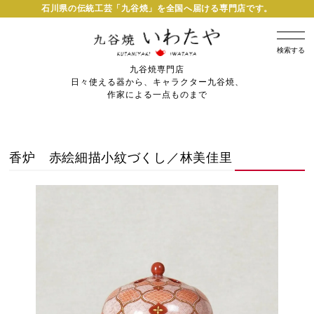
石川県の伝統工芸「九谷焼」を全国へ届ける専門店です。
検索する
九谷焼専門店
日々使える器から、キャラクター九谷焼、
作家による一点ものまで
香炉 赤絵細描小紋づくし／林美佳里