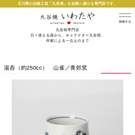
石川県の伝統工芸「九谷焼」を全国へ届ける専門店です。
検索する
九谷焼専門店
日々使える器から、キャラクター九谷焼、
作家による一点ものまで
湯呑（約250cc） 山雀／青郊窯