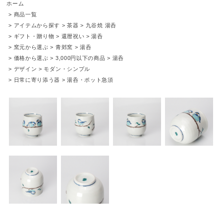
ホーム
>
商品一覧
>
アイテムから探す
>
茶器
>
九谷焼 湯呑
>
ギフト・贈り物
>
還暦祝い
>
湯呑
>
窯元から選ぶ
>
青郊窯
>
湯呑
>
価格から選ぶ
>
3,000円以下の商品
>
湯呑
>
デザイン
>
モダン・シンプル
>
日常に寄り添う器
>
湯呑・ポット急須