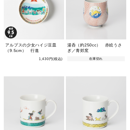
アルプスの少女ハイジ豆皿
湯呑（約250cc） 赤絵うさ
（9.5cm） 行進
ぎ／青郊窯
1,430円(税込)
在庫切れ