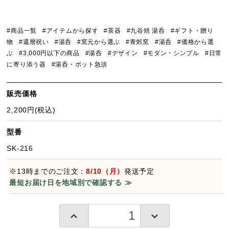
#商品一覧
#アイテムから探す
#茶器
#九谷焼 湯呑
#ギフト・贈り
物
#還暦祝い
#湯呑
#窯元から選ぶ
#青郊窯
#湯呑
#価格から選
ぶ
#3,000円以下の商品
#湯呑
#デザイン
#モダン・シンプル
#日常
に寄り添う器
#湯呑・ポット急須
販売価格
2,200円(税込)
型番
SK-216
※13時までのご注文：
8/10（月）
発送予定
最短お届け日を地域別で確認する ≫