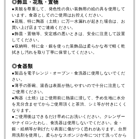
◎飾皿・花瓶・置物
●美観を尊重して、発色性の良い装飾用の絵の具を使用して
います。食器としてのご使用はお控えください。
●花瓶、特に陶器（土焼）に万一水漏れが起きた場合は、お
買い上げ店までご連絡ください。
●飾皿・置物等、安定感の悪いときは、安全に注意して設置
してください。
●収納時、特に金・銀を使った装飾品は柔らかな布で軽く乾
拭きし汚れを取り丁寧に保管してください。
◎食器類
●製品を電子レンジ・オーブン・食洗器に使用しないでくだ
さい。
●薄手の茶碗、湯呑は表面が熱しやすいので十分に注意して
ご使用ください。
●陶器（土焼）はご使用前に熱湯に浸して、予め生地に水分
を充分含ませてからご使用頂くと茶渋、シミ等が付きにくく
なります。
●ご使用後はできるだけ早めにお洗いください。クレンザー
やナイロンたわし、食洗器は使用しないでください。金・
銀・絵柄等が剥げたり表面に傷がつく恐れがあります。台所
用洗剤を使用し、柔らかなスポンジか布につけて洗ってから