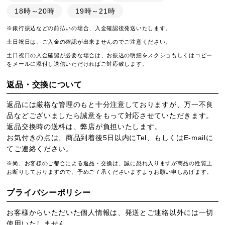
18時～20時
19時～21時
※銀行振込などの前払いの場合、入金確認後発送いたします。
土日祝日は、ご入金の確認が出来ませんのでご注意ください。
土日祝日の入金確認が必要な場合は、お振込の明細をスクショもしくはコピー
をメールに添付し送信いただければご対応致します。
返品・交換について
返品には厳格な管理のもと十分注意しておりますが、万一不良
品などございましたら誠意をもって対応させていただきます。
返品交換時の送料は、弊店が負担いたします。
お気付きの点は、商品到着後5日以内にTel、もしくはE-mailに
てご連絡ください。
※尚、お客様のご都合による返品・交換は、誠に恐れ入りますが商品の性質上
お断りしておりますので、予めご了承くださいますようお願い申しあげます。
プライバシーポリシー
お客様からいただいた個人情報は、発送とご連絡以外には一切
使用いたしません。