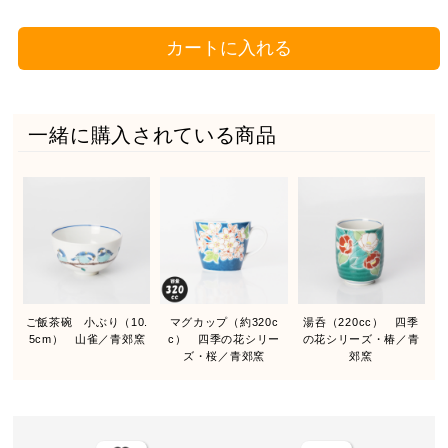
カートに入れる
一緒に購入されている商品
ご飯茶碗 小ぶり（10.
マグカップ（約320c
湯呑（220cc） 四季
5cm） 山雀／青郊窯
c） 四季の花シリー
の花シリーズ・椿／青
ズ・桜／青郊窯
郊窯