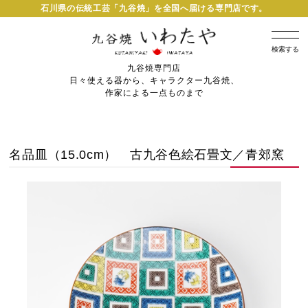
石川県の伝統工芸「九谷焼」を全国へ届ける専門店です。
検索する
九谷焼専門店
日々使える器から、キャラクター九谷焼、
作家による一点ものまで
名品皿（15.0cm） 古九谷色絵石畳文／青郊窯