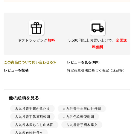
ギフトラッピング
無料
5,500円以上お買い上げで、
全国送
料無料
この商品について問い合わせる≫
レビューを見る(0件)
レビューを投稿
特定商取引法に基づく表記（返品等）
他の絵柄を見る
古九谷青手鶴かるた文
古九谷青手土坡に牡丹図
古九谷青手瓢箪割松図
古九谷色絵壺花鳥図
古九谷木瓜ちらし山水図
古九谷青手樹木葉文
古九谷色絵牡丹文