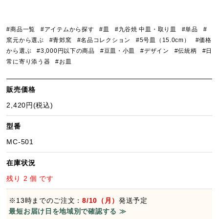
#商品一覧
#アイテムから探す
#皿
#九谷焼 中皿・取り皿
#単品
#
窯元から選ぶ
#青郊窯
#名品コレクション
#5号皿（15.0cm）
#価格
から選ぶ
#3,000円以下の商品
#豆皿・小皿
#デザイン
#伝統柄
#日
常に寄り添う器
#お皿
販売価格
2,420円(税込)
型番
MC-501
在庫状況
残り 2 個 です
※13時までのご注文：
8/10（月）
発送予定
最短お届け日を地域別で確認する ≫