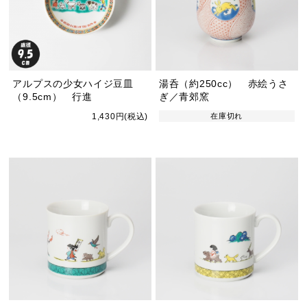
アルプスの少女ハイジ豆皿
湯呑（約250cc） 赤絵うさ
（9.5cm） 行進
ぎ／青郊窯
1,430円(税込)
在庫切れ