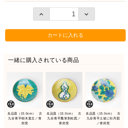
カートに入れる
一緒に購入されている商品
名品皿（15.0cm） 古
名品皿（15.0cm） 古
名品皿（15.0cm） 古
九谷青手樹木葉文／青
九谷青手瓢箪割松図／
九谷青手土坡に牡丹図
郊窯
青郊窯
／青郊窯