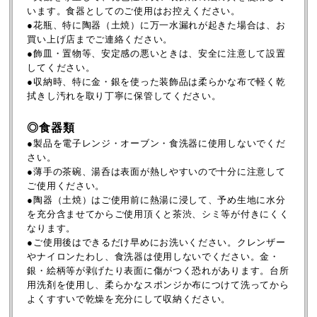
います。食器としてのご使用はお控えください。
●花瓶、特に陶器（土焼）に万一水漏れが起きた場合は、お
買い上げ店までご連絡ください。
●飾皿・置物等、安定感の悪いときは、安全に注意して設置
してください。
●収納時、特に金・銀を使った装飾品は柔らかな布で軽く乾
拭きし汚れを取り丁寧に保管してください。
◎食器類
●製品を電子レンジ・オーブン・食洗器に使用しないでくだ
さい。
●薄手の茶碗、湯呑は表面が熱しやすいので十分に注意して
ご使用ください。
●陶器（土焼）はご使用前に熱湯に浸して、予め生地に水分
を充分含ませてからご使用頂くと茶渋、シミ等が付きにくく
なります。
●ご使用後はできるだけ早めにお洗いください。クレンザー
やナイロンたわし、食洗器は使用しないでください。金・
銀・絵柄等が剥げたり表面に傷がつく恐れがあります。台所
用洗剤を使用し、柔らかなスポンジか布につけて洗ってから
よくすすいで乾燥を充分にして収納ください。