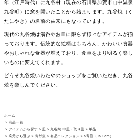
年（江戸時代）に九谷村（現在の石川県加賀市山中温泉
九谷町）に窯を開いたことから始まります。九谷焼（く
たにやき）の名前の由来にもなっています。
現代の九谷焼は湯呑やお皿に限らず様々なアイテムが揃
っております。伝統的な絵柄はもちろん、かわいい食器
やおしゃれな食器が増えており、食卓をより明るく楽し
いものに変えてくれます。
どうぞ九谷焼いわたやのショップをご覧いただき、九谷
焼を楽しんでください。
ホーム
>
商品一覧
>
アイテムから探す
>
皿
>
九谷焼 中皿・取り皿
>
単品
>
窯元から選ぶ
>
青郊窯
>
名品コレクション
>
5号皿（15.0cm）