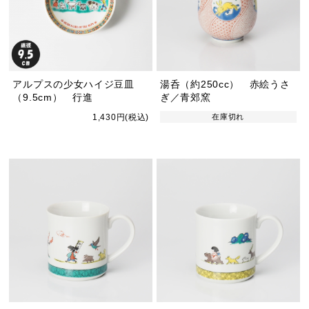
アルプスの少女ハイジ豆皿
湯呑（約250cc） 赤絵うさ
（9.5cm） 行進
ぎ／青郊窯
1,430円(税込)
在庫切れ