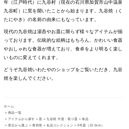
年（江戸時代）に九谷村（現在の石川県加賀市山中温泉
九谷町）に窯を開いたことから始まります。九谷焼（く
たにやき）の名前の由来にもなっています。
現代の九谷焼は湯呑やお皿に限らず様々なアイテムが揃
っております。伝統的な絵柄はもちろん、かわいい食器
やおしゃれな食器が増えており、食卓をより明るく楽し
いものに変えてくれます。
どうぞ九谷焼いわたやのショップをご覧いただき、九谷
焼を楽しんでください。
ホーム
>
商品一覧
>
アイテムから探す
>
皿
>
九谷焼 中皿・取り皿
>
単品
>
窯元から選ぶ
>
青郊窯
>
名品コレクション
>
5号皿（15.0cm）