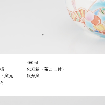
量
：
460ml
仕様
：
化粧箱（茶こし付）
家・窯元
：
銀舟窯
描き