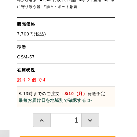
格から選ぶ
#7,500円以下の商品
#ポット急須
#日常
に寄り添う器
#湯呑・ポット急須
販売価格
7,700円(税込)
型番
GSM-57
在庫状況
残り 2 個 です
※13時までのご注文：
8/10（月）
発送予定
最短お届け日を地域別で確認する ≫