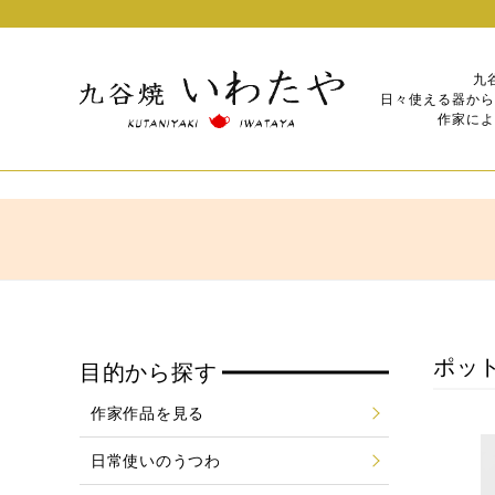
九
日々使える器から
作家によ
ポッ
目的から探す
作家作品を見る
日常使いのうつわ