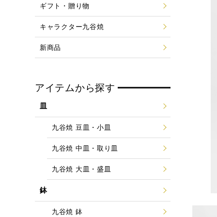
ギフト・贈り物
キャラクター九谷焼
新商品
アイテムから探す
皿
九谷焼 豆皿・小皿
九谷焼 中皿・取り皿
九谷焼 大皿・盛皿
鉢
九谷焼 鉢