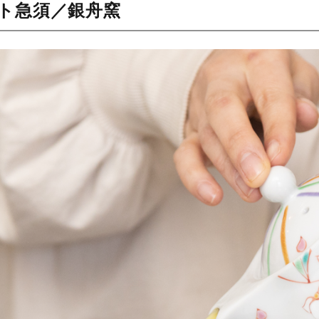
ト急須／銀舟窯