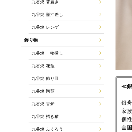
九谷焼 箸置き
九谷焼 醤油差し
九谷焼 レンゲ
飾り物
九谷焼 一輪挿し
九谷焼 花瓶
九谷焼 飾り皿
≪
九谷焼 陶額
銀
九谷焼 香炉
家
九谷焼 招き猫
個
全
九谷焼 ふくろう