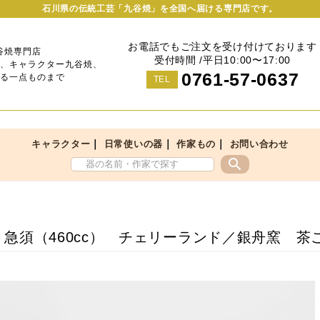
石川県の伝統工芸「九谷焼」を全国へ届ける専門店です。
お電話でもご注文を受け付けております
谷焼専門店
受付時間 /平日10:00〜17:00
、キャラクター九谷焼、
0761-57-0637
る一点ものまで
TEL
｜
｜
｜
キャラクター
日常使いの器
作家もの
お問い合わせ
search
ト急須（460cc） チェリーランド／銀舟窯 茶