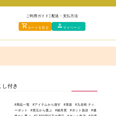
ご利用ガイド
配送・支払方法
shopping_cart
person
カートを見る
マイページ
こし付き
#商品一覧
#アイテムから探す
#茶器
#九谷焼 ティ
ーポット
#窯元から選ぶ
#銀舟窯
#ポット急須
#価