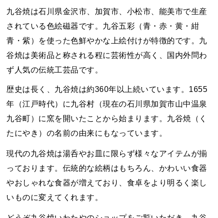
九谷焼は石川県金沢市、加賀市、小松市、能美市で生産
されている色絵磁器です。九谷五彩（青・赤・黄・紺
青・紫）を使った色鮮やかな上絵付けが特徴的です。九
谷焼は美術品と称される程に芸術性が高く、国内外問わ
ず人気の伝統工芸品です。
歴史は長く、九谷焼は約360年以上続いています。1655
年（江戸時代）に九谷村（現在の石川県加賀市山中温泉
九谷町）に窯を開いたことから始まります。九谷焼（く
たにやき）の名前の由来にもなっています。
現代の九谷焼は湯呑やお皿に限らず様々なアイテムが揃
っております。伝統的な絵柄はもちろん、かわいい食器
やおしゃれな食器が増えており、食卓をより明るく楽し
いものに変えてくれます。
どうぞ九谷焼いわたやのショップをご覧いただき、九谷