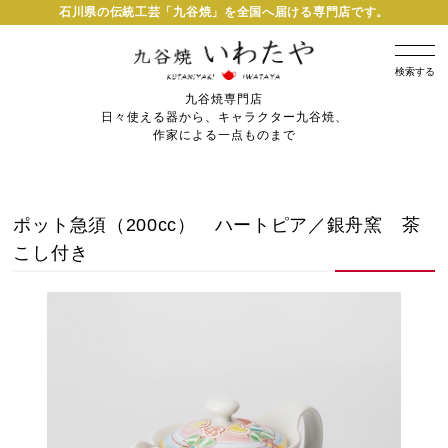
石川県の伝統工芸「九谷焼」を全国へ届ける専門店です。
検索する
九谷焼専門店
日々使える器から、キャラクター九谷焼、
作家による一点ものまで
ポット急須（200cc） ハートピア／銀舟窯 茶
こし付き