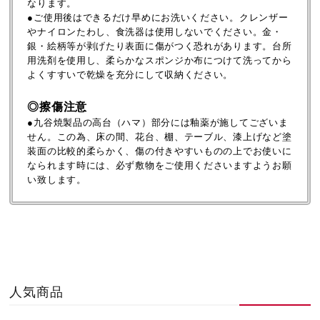
なります。
●ご使用後はできるだけ早めにお洗いください。クレンザー
やナイロンたわし、食洗器は使用しないでください。金・
銀・絵柄等が剥げたり表面に傷がつく恐れがあります。台所
用洗剤を使用し、柔らかなスポンジか布につけて洗ってから
よくすすいで乾燥を充分にして収納ください。
◎擦傷注意
●九谷焼製品の高台（ハマ）部分には釉薬が施してございま
せん。この為、床の間、花台、棚、テーブル、漆上げなど塗
装面の比較的柔らかく、傷の付きやすいものの上でお使いに
なられます時には、必ず敷物をご使用くださいますようお願
い致します。
人気商品