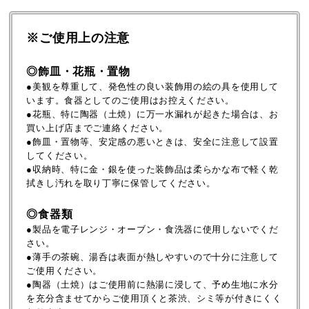
※ご使用上の注意
◎飾皿・花瓶・置物
●美観を尊重して、発色性の良い装飾用の絵の具を使用して
います。食器としてのご使用はお控えください。
●花瓶、特に陶器（土焼）に万一水漏れが起きた場合は、お
買い上げ店までご連絡ください。
●飾皿・置物等、安定感の悪いときは、安全に注意して設置
してください。
●収納時、特に金・銀を使った装飾品は柔らかな布で軽く乾
拭きし汚れを取り丁寧に保管してください。
◎食器類
●製品を電子レンジ・オーブン・食洗器に使用しないでくだ
さい。
●薄手の茶碗、湯呑は表面が熱しやすいので十分に注意して
ご使用ください。
●陶器（土焼）はご使用前に熱湯に浸して、予め生地に水分
を充分含ませてからご使用頂くと茶渋、シミ等が付きにくく