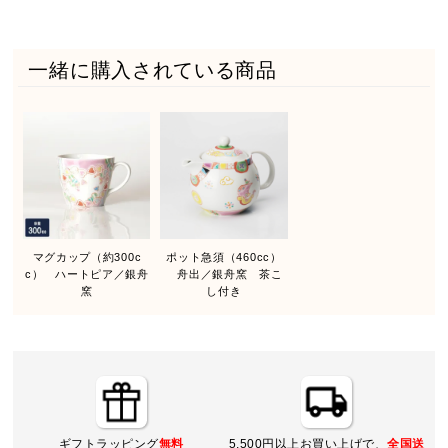
一緒に購入されている商品
マグカップ（約300c
ポット急須（460cc）
c） ハートピア／銀舟
舟出／銀舟窯 茶こ
窯
し付き
ギフトラッピング
無料
5,500円以上お買い上げで、
全国送