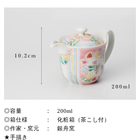
◎容量
：
200ml
◎箱仕様
：
化粧箱（茶こし付）
◎作家・窯元
：
銀舟窯
★手描き