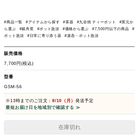
#商品一覧
#アイテムから探す
#茶器
#九谷焼 ティーポット
#窯元か
ら選ぶ
#銀舟窯
#ポット急須
#価格から選ぶ
#7,500円以下の商品
#
ポット急須
#日常に寄り添う器
#湯呑・ポット急須
販売価格
7,700円(税込)
型番
GSM-56
※13時までのご注文：
8/10（月）
発送予定
最短お届け日を地域別で確認する ≫
在庫切れ