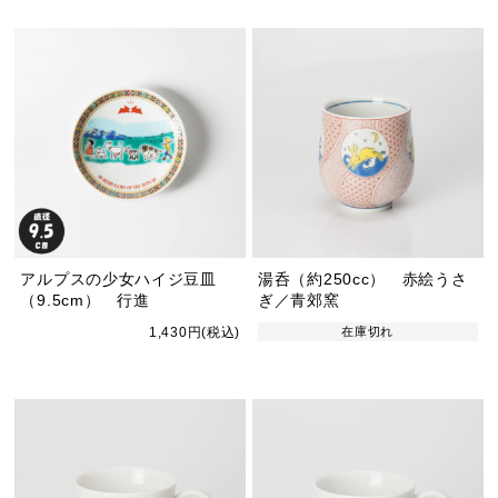
アルプスの少女ハイジ豆皿
湯呑（約250cc） 赤絵うさ
（9.5cm） 行進
ぎ／青郊窯
1,430円(税込)
在庫切れ