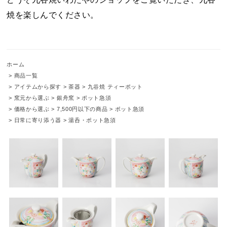
焼を楽しんでください。
ホーム
>
商品一覧
>
アイテムから探す
>
茶器
>
九谷焼 ティーポット
>
窯元から選ぶ
>
銀舟窯
>
ポット急須
>
価格から選ぶ
>
7,500円以下の商品
>
ポット急須
>
日常に寄り添う器
>
湯呑・ポット急須