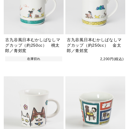
古九谷風日本むかしばなしマ
古九谷風日本むかしばなしマ
グカップ（約250cc） 桃太
グカップ（約250cc） 金太
郎／青郊窯
郎／青郊窯
在庫切れ
2,200円(税込)