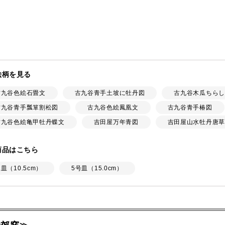
絵柄を見る
古九谷色絵石畳文
古九谷青手土坡に牡丹図
古九谷木瓜ちらし
古九谷青手瓢箪割松図
古九谷色絵鳳凰文
古九谷青手椿図
古九谷色絵亀甲牡丹蝶文
吉田屋万年青図
吉田屋山水牡丹唐草
商品はこちら
皿（10.5cm）
5号皿（15.0cm）