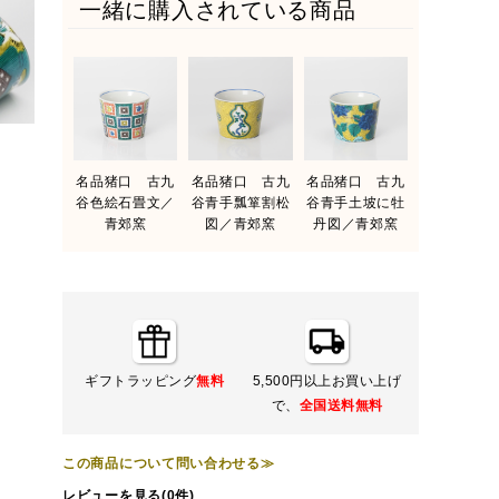
一緒に購入されている商品
名品猪口 古九
名品猪口 古九
名品猪口 古九
谷色絵石畳文／
谷青手瓢箪割松
谷青手土坡に牡
青郊窯
図／青郊窯
丹図／青郊窯
ギフトラッピング
無料
5,500円以上お買い上げ
で、
全国送料無料
この商品について問い合わせる≫
レビューを見る(0件)