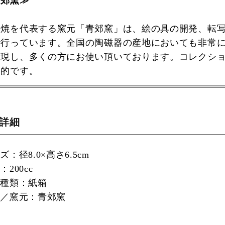
青郊窯≫
谷焼を代表する窯元「青郊窯」は、絵の具の開発、転
で行っています。全国の陶磁器の産地においても非常
実現し、多くの方にお使い頂いております。コレクシ
力的です。
品詳細
：径8.0×高さ6.5cm
200cc
の種類：紙箱
家／窯元：青郊窯