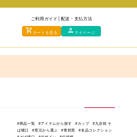
ご利用ガイド
配送・支払方法
shopping_cart
person
カートを見る
マイページ
#商品一覧
#アイテムから探す
#カップ
#九谷焼 そ
ば猪口
#窯元から選ぶ
#青郊窯
#名品コレクション