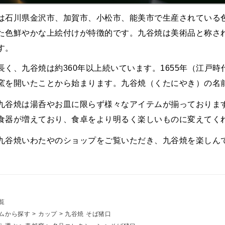
は石川県金沢市、加賀市、小松市、能美市で生産されている
た色鮮やかな上絵付けが特徴的です。九谷焼は美術品と称さ
す。
長く、九谷焼は約360年以上続いています。1655年（江戸
窯を開いたことから始まります。九谷焼（くたにやき）の名
九谷焼は湯呑やお皿に限らず様々なアイテムが揃っておりま
食器が増えており、食卓をより明るく楽しいものに変えてく
九谷焼いわたやのショップをご覧いただき、九谷焼を楽しん
覧
ムから探す
>
カップ
>
九谷焼 そば猪口