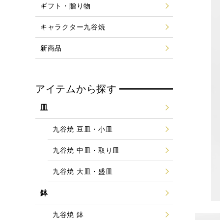
ギフト・贈り物
キャラクター九谷焼
新商品
アイテムから探す
皿
九谷焼 豆皿・小皿
九谷焼 中皿・取り皿
九谷焼 大皿・盛皿
鉢
九谷焼 鉢