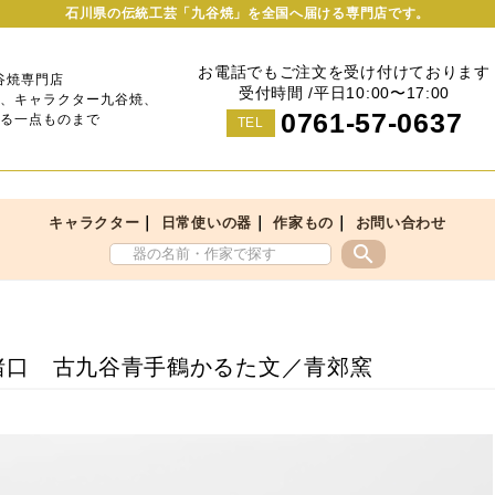
石川県の伝統工芸「九谷焼」を全国へ届ける専門店です。
お電話でもご注文を受け付けております
谷焼専門店
受付時間 /平日10:00〜17:00
、キャラクター九谷焼、
0761-57-0637
る一点ものまで
TEL
｜
｜
｜
キャラクター
日常使いの器
作家もの
お問い合わせ
search
猪口 古九谷青手鶴かるた文／青郊窯