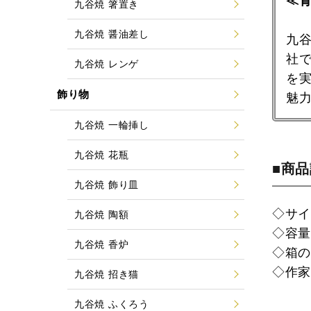
≪
九谷焼 箸置き
九谷焼 醤油差し
九
社
九谷焼 レンゲ
を
飾り物
魅
九谷焼 一輪挿し
九谷焼 花瓶
■商
九谷焼 飾り皿
◇サイズ
九谷焼 陶額
◇容量：
九谷焼 香炉
◇箱
◇作
九谷焼 招き猫
九谷焼 ふくろう