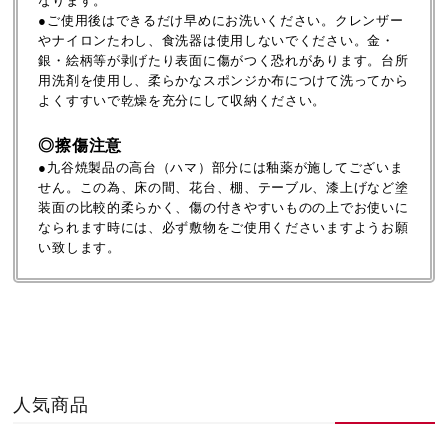
なります。
●ご使用後はできるだけ早めにお洗いください。クレンザー
やナイロンたわし、食洗器は使用しないでください。金・
銀・絵柄等が剥げたり表面に傷がつく恐れがあります。台所
用洗剤を使用し、柔らかなスポンジか布につけて洗ってから
よくすすいで乾燥を充分にして収納ください。
◎擦傷注意
●九谷焼製品の高台（ハマ）部分には釉薬が施してございま
せん。この為、床の間、花台、棚、テーブル、漆上げなど塗
装面の比較的柔らかく、傷の付きやすいものの上でお使いに
なられます時には、必ず敷物をご使用くださいますようお願
い致します。
人気商品