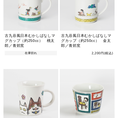
古九谷風日本むかしばなしマ
古九谷風日本むかしばなしマ
グカップ（約250cc） 桃太
グカップ（約250cc） 金太
郎／青郊窯
郎／青郊窯
在庫切れ
2,200円(税込)