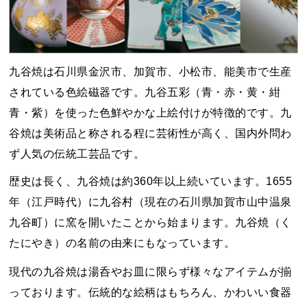
九谷焼は石川県金沢市、加賀市、小松市、能美市で生産
されている色絵磁器です。九谷五彩（青・赤・黄・紺
青・紫）を使った色鮮やかな上絵付けが特徴的です。九
谷焼は美術品と称される程に芸術性が高く、国内外問わ
ず人気の伝統工芸品です。
歴史は長く、九谷焼は約360年以上続いています。1655
年（江戸時代）に九谷村（現在の石川県加賀市山中温泉
九谷町）に窯を開いたことから始まります。九谷焼（く
たにやき）の名前の由来にもなっています。
現代の九谷焼は湯呑やお皿に限らず様々なアイテムが揃
っております。伝統的な絵柄はもちろん、かわいい食器