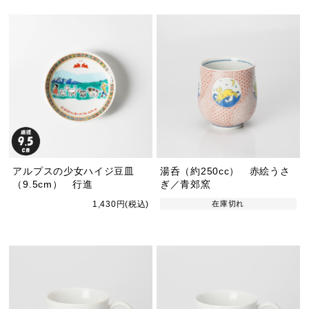
アルプスの少女ハイジ豆皿
湯呑（約250cc） 赤絵うさ
（9.5cm） 行進
ぎ／青郊窯
1,430円(税込)
在庫切れ