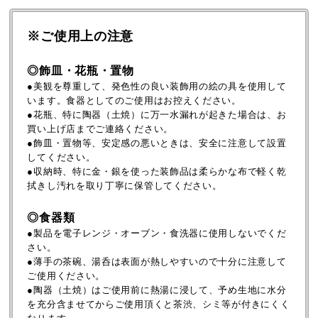
※ご使用上の注意
◎飾皿・花瓶・置物
●美観を尊重して、発色性の良い装飾用の絵の具を使用して
います。食器としてのご使用はお控えください。
●花瓶、特に陶器（土焼）に万一水漏れが起きた場合は、お
買い上げ店までご連絡ください。
●飾皿・置物等、安定感の悪いときは、安全に注意して設置
してください。
●収納時、特に金・銀を使った装飾品は柔らかな布で軽く乾
拭きし汚れを取り丁寧に保管してください。
◎食器類
●製品を電子レンジ・オーブン・食洗器に使用しないでくだ
さい。
●薄手の茶碗、湯呑は表面が熱しやすいので十分に注意して
ご使用ください。
●陶器（土焼）はご使用前に熱湯に浸して、予め生地に水分
を充分含ませてからご使用頂くと茶渋、シミ等が付きにくく