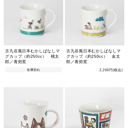
古九谷風日本むかしばなしマ
古九谷風日本むかしばなしマ
グカップ（約250cc） 桃太
グカップ（約250cc） 金太
郎／青郊窯
郎／青郊窯
在庫切れ
2,200円(税込)