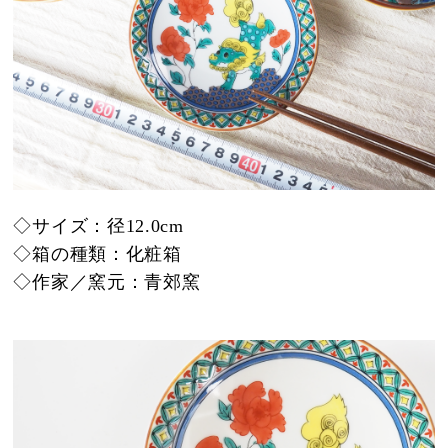
◇サイズ：径12.0cm
◇箱の種類：化粧箱
◇作家／窯元：青郊窯