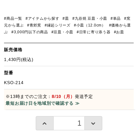
#商品一覧
#アイテムから探す
#皿
#九谷焼 豆皿・小皿
#単品
#窯
元から選ぶ
#青郊窯
#縁起シリーズ
#小皿（12.0cm）
#価格から選
ぶ
#3,000円以下の商品
#豆皿・小皿
#日常に寄り添う器
#お皿
販売価格
1,430円(税込)
型番
KSO-214
※13時までのご注文：
8/10（月）
発送予定
最短お届け日を地域別で確認する ≫