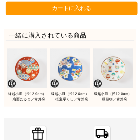
カートに入れる
一緒に購入されている商品
縁起小皿（径12.0cm）
縁起小皿（径12.0cm）
縁起小皿（径12.0cm）
扇面だるま／青郊窯
桜宝尽くし／青郊窯
縁起物／青郊窯