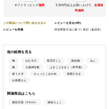
ギフトラッピング
無料
5,500円以上お買い上げで、
全国送
料無料
この商品について問い合わせる≫
レビューを見る(0件)
レビューを投稿
特定商取引法に基づく表記（返品等）
他の絵柄を見る
梅
おむすび
桜宝尽くし
縁起物
ねこ
椿
七福神宝船
よきことをきく（斧琴菊）
波うさぎ
ひょっとこおかめ
扇面だるま
お相撲さん
関連商品はこちら
縁起豆皿（9.5cm）
縁起ちょこ