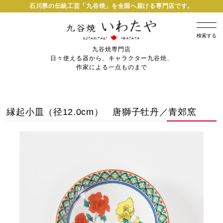
石川県の伝統工芸「九谷焼」を全国へ届ける専門店です。
検索する
九谷焼専門店
日々使える器から、キャラクター九谷焼、
作家による一点ものまで
縁起小皿（径12.0cm） 唐獅子牡丹／青郊窯