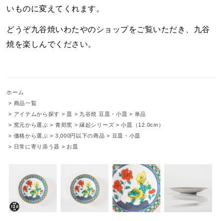
いものに変えてくれます。
どうぞ九谷焼いわたやのショップをご覧いただき、九谷
焼を楽しんでください。
ホーム
>
商品一覧
>
アイテムから探す
>
皿
>
九谷焼 豆皿・小皿
>
単品
>
窯元から選ぶ
>
青郊窯
>
縁起シリーズ
>
小皿（12.0cm）
>
価格から選ぶ
>
3,000円以下の商品
>
豆皿・小皿
>
日常に寄り添う器
>
お皿