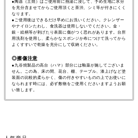
●陶器（土焼）はご使用前に熱湯に浸して、予め生地に水分
を充分含ませてからご使用頂くと茶渋、シミ等が付きにくく
なります。
●ご使用後はできるだけ早めにお洗いください。クレンザー
やナイロンたわし、食洗器は使用しないでください。金・
銀・絵柄等が剥げたり表面に傷がつく恐れがあります。台所
用洗剤を使用し、柔らかなスポンジか布につけて洗ってから
よくすすいで乾燥を充分にして収納ください。
◎擦傷注意
●九谷焼製品の高台（ハマ）部分には釉薬が施してございま
せん。この為、床の間、花台、棚、テーブル、漆上げなど塗
装面の比較的柔らかく、傷の付きやすいものの上でお使いに
なられます時には、必ず敷物をご使用くださいますようお願
い致します。