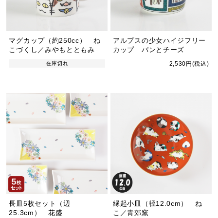
マグカップ（約250cc） ね
アルプスの少女ハイジフリー
こづくし／みやもとともみ
カップ パンとチーズ
在庫切れ
2,530円(税込)
長皿5枚セット（辺
縁起小皿（径12.0cm） ね
25.3cm） 花盛
こ／青郊窯