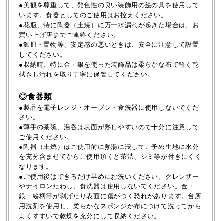
●美観を尊重して、発色性の良い装飾用の絵の具を使用して
います。食器としてのご使用はお控えください。
●花瓶、特に陶器（土焼）に万一水漏れが起きた場合は、お
買い上げ店までご連絡ください。
●飾皿・置物等、安定感の悪いときは、安全に注意して設置
してください。
●収納時、特に金・銀を使った装飾品は柔らかな布で軽く乾
拭きし汚れを取り丁寧に保管してください。
◎食器類
●製品を電子レンジ・オーブン・食洗器に使用しないでくだ
さい。
●薄手の茶碗、湯呑は表面が熱しやすいので十分に注意して
ご使用ください。
●陶器（土焼）はご使用前に熱湯に浸して、予め生地に水分
を充分含ませてからご使用頂くと茶渋、シミ等が付きにくく
なります。
●ご使用後はできるだけ早めにお洗いください。クレンザー
やナイロンたわし、食洗器は使用しないでください。金・
銀・絵柄等が剥げたり表面に傷がつく恐れがあります。台所
用洗剤を使用し、柔らかなスポンジか布につけて洗ってから
よくすすいで乾燥を充分にして収納ください。