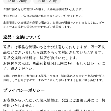
18時～20時
19時～21時
※銀行振込などの前払いの場合、入金確認後発送いたします。
土日祝日は、ご入金の確認が出来ませんのでご注意ください。
土日祝日の入金確認が必要な場合は、お振込の明細をスクショもしくはコピー
をメールに添付し送信いただければご対応致します。
返品・交換について
返品には厳格な管理のもと十分注意しておりますが、万一不良
品などございましたら誠意をもって対応させていただきます。
返品交換時の送料は、弊店が負担いたします。
お気付きの点は、商品到着後5日以内にTel、もしくはE-mailに
てご連絡ください。
※尚、お客様のご都合による返品・交換は、誠に恐れ入りますが商品の性質上
お断りしておりますので、予めご了承くださいますようお願い申しあげます。
プライバシーポリシー
お客様からいただいた個人情報は、発送とご連絡以外には一切
使用いたしません。