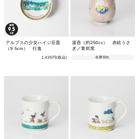
アルプスの少女ハイジ豆皿
湯呑（約250cc） 赤絵うさ
（9.5cm） 行進
ぎ／青郊窯
1,430円(税込)
在庫切れ