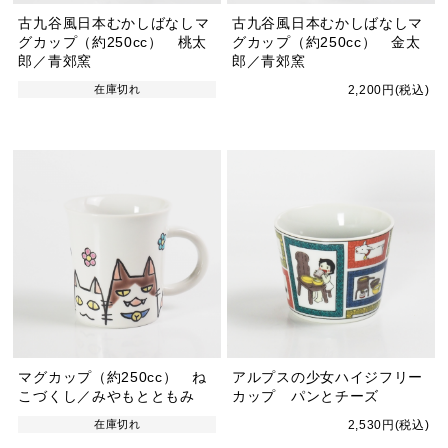
古九谷風日本むかしばなしマ
古九谷風日本むかしばなしマ
グカップ（約250cc） 桃太
グカップ（約250cc） 金太
郎／青郊窯
郎／青郊窯
在庫切れ
2,200円(税込)
マグカップ（約250cc） ね
アルプスの少女ハイジフリー
こづくし／みやもとともみ
カップ パンとチーズ
在庫切れ
2,530円(税込)