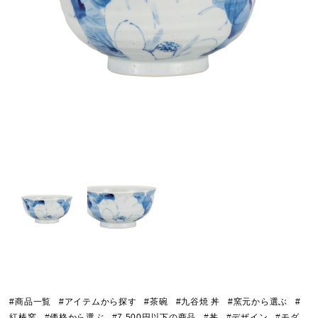
#商品一覧
#アイテムから探す
#茶碗
#九谷焼 丼
#窯元から選ぶ
#
紅椿窯
#価格から選ぶ
#7,500円以下の商品
#丼
#デザイン
#モダ