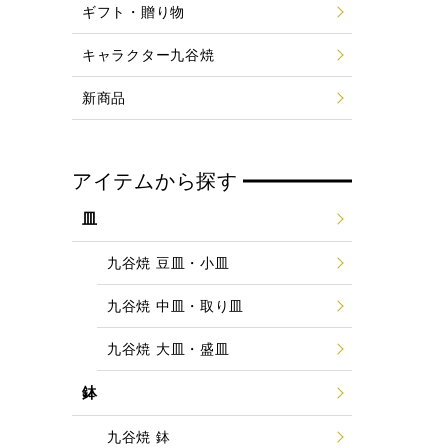
ギフト・贈り物
キャラクター九谷焼
新商品
アイテムから探す
皿
九谷焼 豆皿・小皿
九谷焼 中皿・取り皿
九谷焼 大皿・盛皿
鉢
九谷焼 鉢