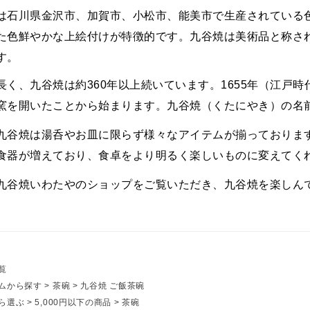
は石川県金沢市、加賀市、小松市、能美市で生産されている
た色鮮やかな上絵付けが特徴的です。九谷焼は美術品と称さ
す。
長く、九谷焼は約360年以上続いています。1655年（江戸
窯を開いたことから始まります。九谷焼（くたにやき）の名
九谷焼は湯呑やお皿に限らず様々なアイテムが揃っておりま
食器が増えており、食卓をより明るく楽しいものに変えてく
九谷焼いわたやのショップをご覧いただき、九谷焼を楽しん
覧
ムから探す
>
茶碗
>
九谷焼 ご飯茶碗
ら選ぶ
>
5,000円以下の商品
>
茶碗