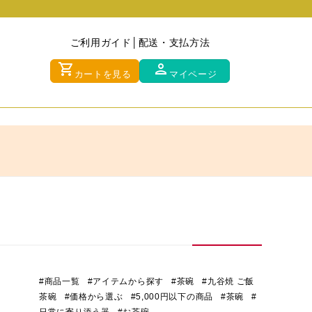
ご利用ガイド
配送・支払方法
shopping_cart
person
カートを見る
マイページ
#商品一覧
#アイテムから探す
#茶碗
#九谷焼 ご飯
茶碗
#価格から選ぶ
#5,000円以下の商品
#茶碗
#