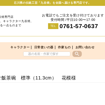
石川県の伝統工芸「九谷焼」を全国へ届ける専門店です。
お電話でもご注文を受け付けております
谷焼専門店
受付時間 /平日10:00〜17:00
、キャラクター九谷焼、
0761-57-0637
る一点ものまで
TEL
｜
｜
｜
キャラクター
日常使いの器
作家もの
お問い合わせ
search
飯茶碗 標準（11.3cm） 花模様