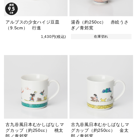
アルプスの少女ハイジ豆皿
湯呑（約250cc） 赤絵うさ
（9.5cm） 行進
ぎ／青郊窯
1,430円(税込)
在庫切れ
古九谷風日本むかしばなしマ
古九谷風日本むかしばなしマ
グカップ（約250cc） 桃太
グカップ（約250cc） 金太
郎／青郊窯
郎／青郊窯