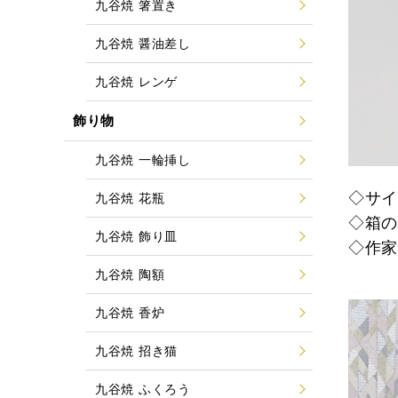
九谷焼 箸置き
九谷焼 醤油差し
九谷焼 レンゲ
飾り物
九谷焼 一輪挿し
◇サイズ
九谷焼 花瓶
◇箱
九谷焼 飾り皿
◇作
九谷焼 陶額
九谷焼 香炉
九谷焼 招き猫
九谷焼 ふくろう