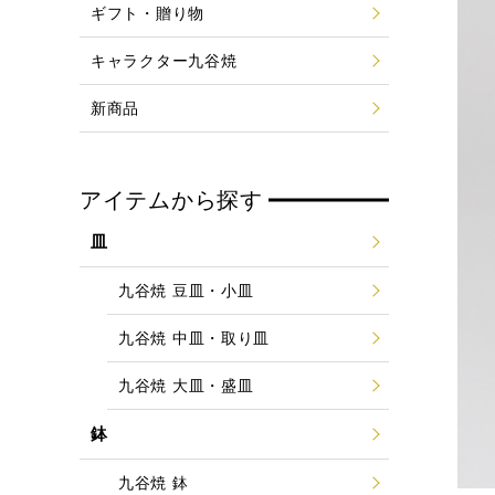
ギフト・贈り物
キャラクター九谷焼
新商品
アイテムから探す
皿
九谷焼 豆皿・小皿
九谷焼 中皿・取り皿
九谷焼 大皿・盛皿
鉢
九谷焼 鉢