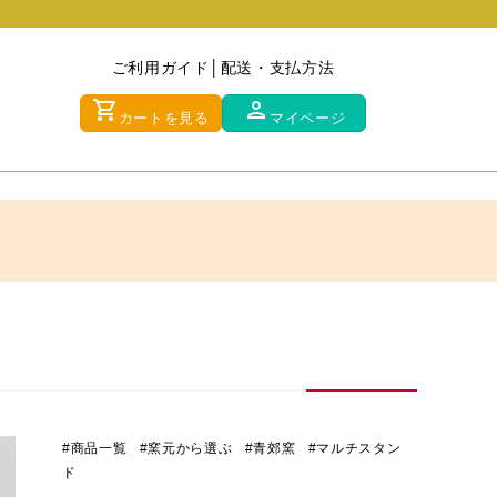
ご利用ガイド
配送・支払方法
shopping_cart
person
カートを見る
マイページ
#商品一覧
#窯元から選ぶ
#青郊窯
#マルチスタン
ド