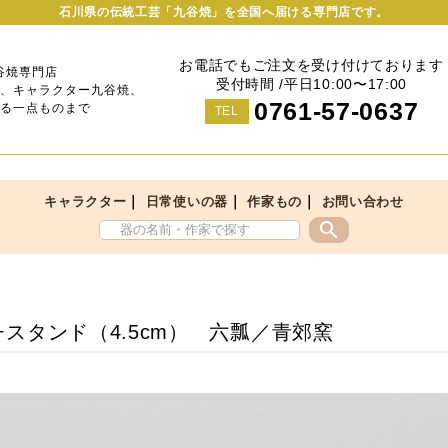
石川県の伝統工芸「九谷焼」を全国へ届ける専門店です。
お電話でもご注文を受け付けております
谷焼専門店
受付時間 /平日10:00〜17:00
、キャラクター九谷焼、
0761-57-0637
る一点ものまで
TEL
｜
｜
｜
キャラクター
日常使いの器
作家もの
お問い合わせ
search
スタンド（4.5cm） 六瓢／青郊窯