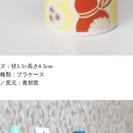
：径3.5×高さ4.5cm
の種類：プラケース
家／窯元：青郊窯