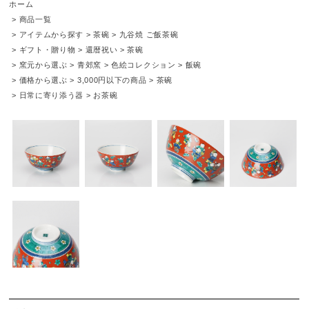
ホーム
>
商品一覧
>
アイテムから探す
>
茶碗
>
九谷焼 ご飯茶碗
>
ギフト・贈り物
>
還暦祝い
>
茶碗
>
窯元から選ぶ
>
青郊窯
>
色絵コレクション
>
飯碗
>
価格から選ぶ
>
3,000円以下の商品
>
茶碗
>
日常に寄り添う器
>
お茶碗