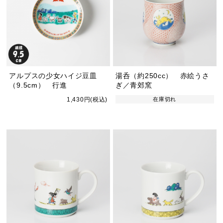
アルプスの少女ハイジ豆皿
湯呑（約250cc） 赤絵うさ
（9.5cm） 行進
ぎ／青郊窯
1,430円(税込)
在庫切れ