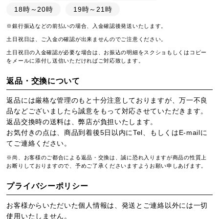
18時～20時
19時～21時
※銀行振込などの前払いの場合、入金確認後発送いたします。
土日祝日は、ご入金の確認が出来ませんのでご注意ください。
土日祝日の入金確認が必要な場合は、お振込の明細をスクショもしくはコピー
をメールに添付し送信いただければご対応致します。
返品・交換について
返品には厳格な管理のもと十分注意しておりますが、万一不良
品などございましたら誠意をもって対応させていただきます。
返品交換時の送料は、弊店が負担いたします。
お気付きの点は、商品到着後5日以内にTel、もしくはE-mailに
てご連絡ください。
※尚、お客様のご都合による返品・交換は、誠に恐れ入りますが商品の性質上
お断りしておりますので、予めご了承くださいますようお願い申しあげます。
プライバシーポリシー
お客様からいただいた個人情報は、発送とご連絡以外には一切
使用いたしません。