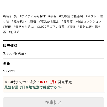
#商品一覧
#アイテムから探す
#茶碗
#九谷焼 ご飯茶碗
#ギフト・贈
り物
#還暦祝い
#茶碗
#窯元から選ぶ
#青郊窯
#色絵コレクション
#飯碗
#価格から選ぶ
#3,000円以下の商品
#茶碗
#日常に寄り添う
器
#お茶碗
販売価格
3,300円(税込)
型番
SK-229
※13時までのご注文：
8/17（月）
発送予定
最短お届け日を地域別で確認する ≫
在庫切れ