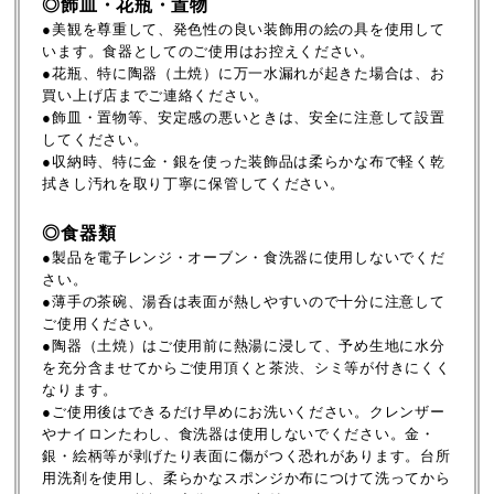
◎飾皿・花瓶・置物
●美観を尊重して、発色性の良い装飾用の絵の具を使用して
います。食器としてのご使用はお控えください。
●花瓶、特に陶器（土焼）に万一水漏れが起きた場合は、お
買い上げ店までご連絡ください。
●飾皿・置物等、安定感の悪いときは、安全に注意して設置
してください。
●収納時、特に金・銀を使った装飾品は柔らかな布で軽く乾
拭きし汚れを取り丁寧に保管してください。
◎食器類
●製品を電子レンジ・オーブン・食洗器に使用しないでくだ
さい。
●薄手の茶碗、湯呑は表面が熱しやすいので十分に注意して
ご使用ください。
●陶器（土焼）はご使用前に熱湯に浸して、予め生地に水分
を充分含ませてからご使用頂くと茶渋、シミ等が付きにくく
なります。
●ご使用後はできるだけ早めにお洗いください。クレンザー
やナイロンたわし、食洗器は使用しないでください。金・
銀・絵柄等が剥げたり表面に傷がつく恐れがあります。台所
用洗剤を使用し、柔らかなスポンジか布につけて洗ってから