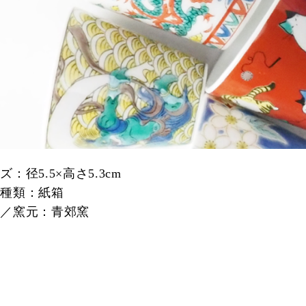
：径5.5×高さ5.3cm
の種類：紙箱
家／窯元：青郊窯