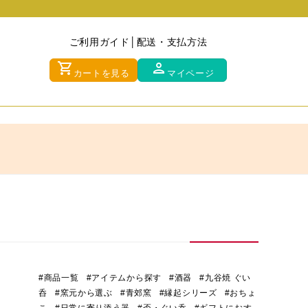
ご利用ガイド
配送・支払方法
shopping_cart
person
カートを見る
マイページ
#商品一覧
#アイテムから探す
#酒器
#九谷焼 ぐい
呑
#窯元から選ぶ
#青郊窯
#縁起シリーズ
#おちょ