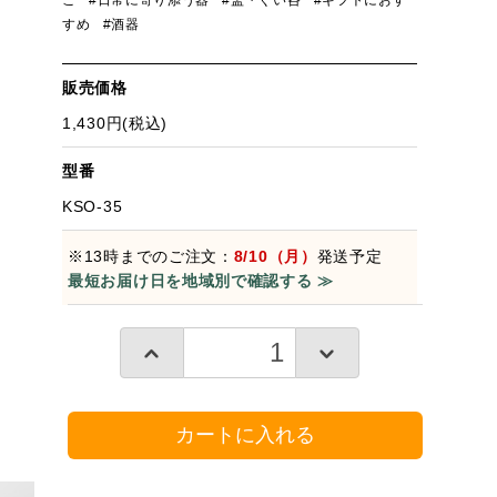
こ
#日常に寄り添う器
#盃・ぐい呑
#ギフトにおす
すめ
#酒器
販売価格
1,430円(税込)
型番
KSO-35
※13時までのご注文：
8/10（月）
発送予定
最短お届け日を地域別で確認する ≫
カートに入れる