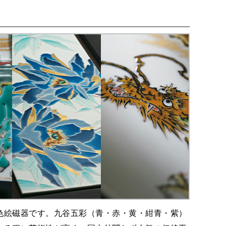
色絵磁器です。九谷五彩（青・赤・黄・紺青・紫）