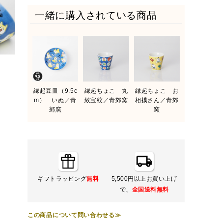
一緒に購入されている商品
縁起豆皿（9.5c
縁起ちょこ 丸
縁起ちょこ お
m） いぬ／青
紋宝紋／青郊窯
相撲さん／青郊
郊窯
窯
ギフトラッピング
無料
5,500円以上お買い上げ
で、
全国送料無料
この商品について問い合わせる≫