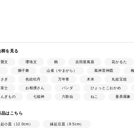
絵柄を見る
石畳文
瓔珞文
鶴
吉田屋風葵
花かるた
桜
獅子舞
山雀（やまがら）
風神雷神図
うさぎ
色絵牡丹
万年青
木米
丸紋宝紋
赤富士
お相撲さん
パンダ
ひょっとこおかめ
えんぎもの
七福神
六歌仙
ねこ
曼荼羅象
商品はこちら
起小皿（12.0cm）
縁起豆皿（9.5cm）