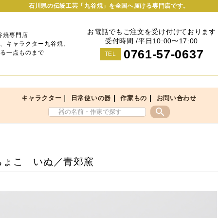
石川県の伝統工芸「九谷焼」を全国へ届ける専門店です。
お電話でもご注文を受け付けております
谷焼専門店
受付時間 /平日10:00〜17:00
、キャラクター九谷焼、
0761-57-0637
る一点ものまで
TEL
｜
｜
｜
キャラクター
日常使いの器
作家もの
お問い合わせ
search
ちょこ いぬ／青郊窯