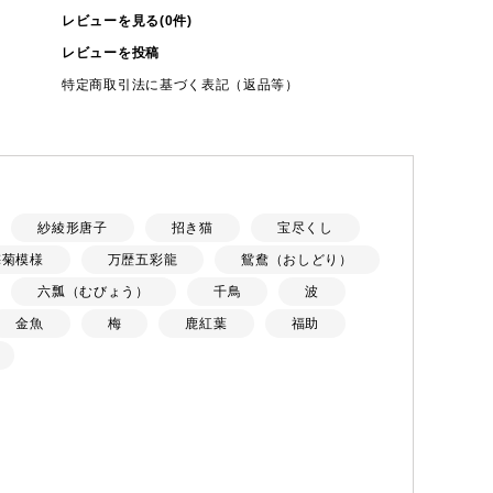
レビューを見る(0件)
レビューを投稿
特定商取引法に基づく表記（返品等）
紗綾形唐子
招き猫
宝尽くし
梅菊模様
万歴五彩龍
鴛鴦（おしどり）
六瓢（むびょう）
千鳥
波
金魚
梅
鹿紅葉
福助