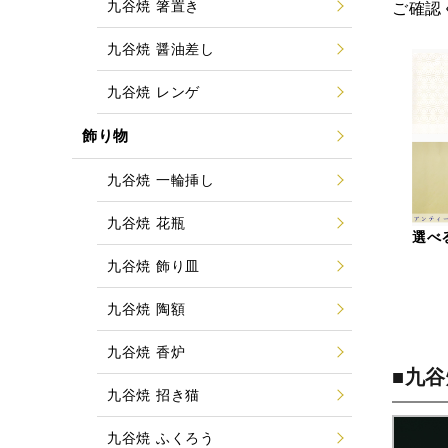
九谷焼 箸置き
ご確認
九谷焼 醤油差し
九谷焼 レンゲ
飾り物
九谷焼 一輪挿し
九谷焼 花瓶
選べ
九谷焼 飾り皿
九谷焼 陶額
九谷焼 香炉
■九
九谷焼 招き猫
九谷焼 ふくろう