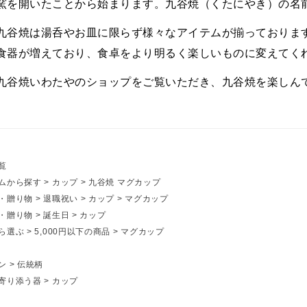
窯を開いたことから始まります。九谷焼（くたにやき）の名
九谷焼は湯呑やお皿に限らず様々なアイテムが揃っておりま
食器が増えており、食卓をより明るく楽しいものに変えてく
九谷焼いわたやのショップをご覧いただき、九谷焼を楽しん
覧
ムから探す
>
カップ
>
九谷焼 マグカップ
・贈り物
>
退職祝い
>
カップ
>
マグカップ
・贈り物
>
誕生日
>
カップ
ら選ぶ
>
5,000円以下の商品
>
マグカップ
ン
>
伝統柄
寄り添う器
>
カップ