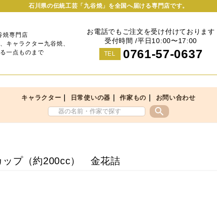
石川県の伝統工芸「九谷焼」を全国へ届ける専門店です。
お電話でもご注文を受け付けております
谷焼専門店
受付時間 /平日10:00〜17:00
、キャラクター九谷焼、
0761-57-0637
る一点ものまで
TEL
｜
｜
｜
キャラクター
日常使いの器
作家もの
お問い合わせ
search
ップ（約200cc） 金花詰