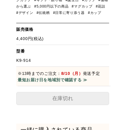
グカップ
#ギフト・贈り物
#誕生日
#カップ
#価格
から選ぶ
#5,000円以下の商品
#マグカップ
#花詰
#デザイン
#伝統柄
#日常に寄り添う器
#カップ
販売価格
4,400円(税込)
型番
K9-914
※13時までのご注文：
8/10（月）
発送予定
最短お届け日を地域別で確認する ≫
在庫切れ
一緒に購入されている商品