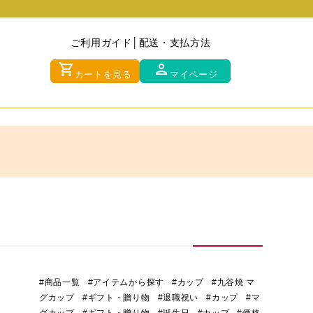
ご利用ガイド
配送・支払方法
shopping_cart
person
カートを見る
マイページ
#商品一覧
#アイテムから探す
#カップ
#九谷焼 マ
グカップ
#ギフト・贈り物
#退職祝い
#カップ
#マ