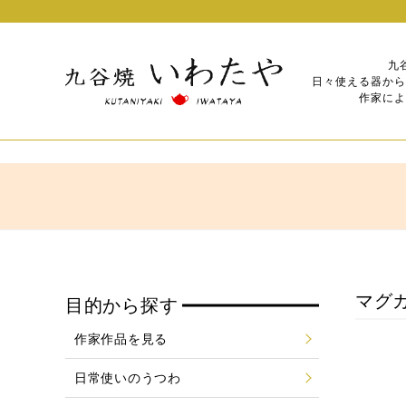
九
日々使える器から
作家によ
マグカ
目的から探す
作家作品を見る
日常使いのうつわ