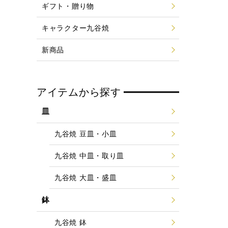
ギフト・贈り物
キャラクター九谷焼
新商品
アイテムから探す
皿
九谷焼 豆皿・小皿
九谷焼 中皿・取り皿
九谷焼 大皿・盛皿
鉢
九谷焼 鉢