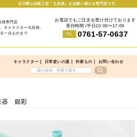
石川県の伝統工芸「九谷焼」を全国へ届ける専門店です。
お電話でもご注文を受け付けております
谷焼専門店
受付時間 /平日10:00〜17:00
、キャラクター九谷焼、
0761-57-0637
る一点ものまで
TEL
｜
｜
｜
キャラクター
日常使いの器
作家もの
お問い合わせ
search
茶器 銀彩