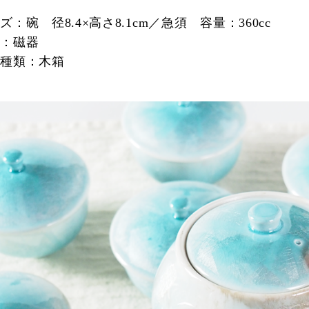
ズ：碗 径8.4×高さ8.1cm／急須 容量：360cc
材：磁器
の種類：木箱