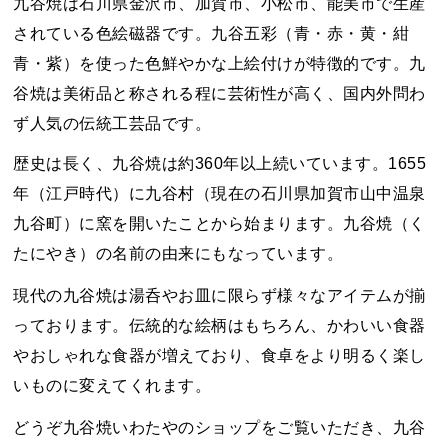
九谷焼は石川県金沢市、加賀市、小松市、能美市で生産
されている色絵磁器です。九谷五彩（青・赤・黄・紺
青・紫）を使った色鮮やかな上絵付けが特徴的です。九
谷焼は美術品と称される程に芸術性が高く、国内外問わ
ず人気の伝統工芸品です。
歴史は長く、九谷焼は約360年以上続いています。1655
年（江戸時代）に九谷村（現在の石川県加賀市山中温泉
九谷町）に窯を開いたことから始まります。九谷焼（く
たにやき）の名前の由来にもなっています。
現代の九谷焼は湯呑やお皿に限らず様々なアイテムが揃
っております。伝統的な絵柄はもちろん、かわいい食器
やおしゃれな食器が増えており、食卓をより明るく楽し
いものに変えてくれます。
どうぞ九谷焼いわたやのショップをご覧いただき、九谷