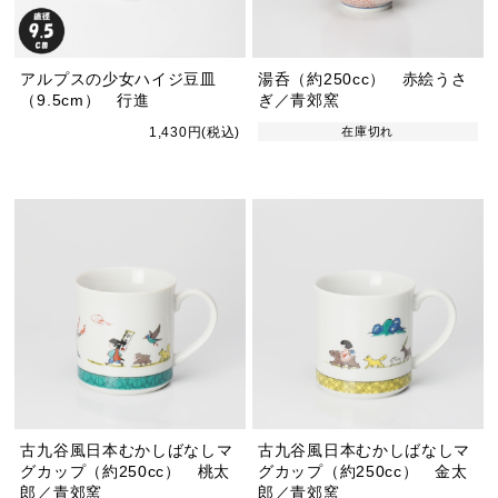
アルプスの少女ハイジ豆皿
湯呑（約250cc） 赤絵うさ
（9.5cm） 行進
ぎ／青郊窯
1,430円(税込)
在庫切れ
古九谷風日本むかしばなしマ
古九谷風日本むかしばなしマ
グカップ（約250cc） 桃太
グカップ（約250cc） 金太
郎／青郊窯
郎／青郊窯