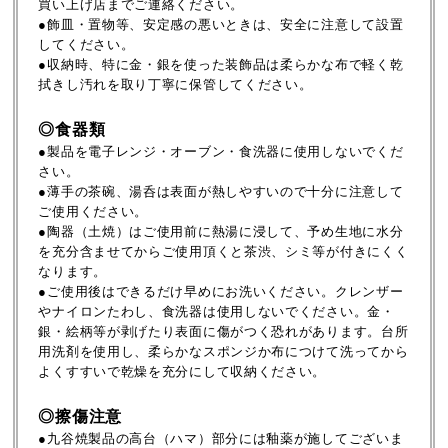
買い上げ店までご連絡ください。
●飾皿・置物等、安定感の悪いときは、安全に注意して設置
してください。
●収納時、特に金・銀を使った装飾品は柔らかな布で軽く乾
拭きし汚れを取り丁寧に保管してください。
◎食器類
●製品を電子レンジ・オーブン・食洗器に使用しないでくだ
さい。
●薄手の茶碗、湯呑は表面が熱しやすいので十分に注意して
ご使用ください。
●陶器（土焼）はご使用前に熱湯に浸して、予め生地に水分
を充分含ませてからご使用頂くと茶渋、シミ等が付きにくく
なります。
●ご使用後はできるだけ早めにお洗いください。クレンザー
やナイロンたわし、食洗器は使用しないでください。金・
銀・絵柄等が剥げたり表面に傷がつく恐れがあります。台所
用洗剤を使用し、柔らかなスポンジか布につけて洗ってから
よくすすいで乾燥を充分にして収納ください。
◎擦傷注意
●九谷焼製品の高台（ハマ）部分には釉薬が施してございま