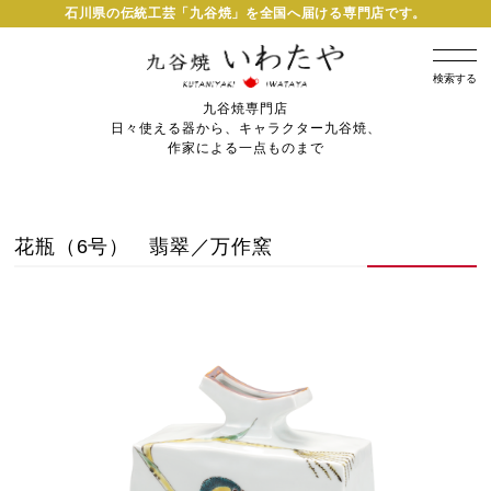
石川県の伝統工芸「九谷焼」を全国へ届ける専門店です。
検索する
九谷焼専門店
日々使える器から、キャラクター九谷焼、
作家による一点ものまで
花瓶（6号） 翡翠／万作窯