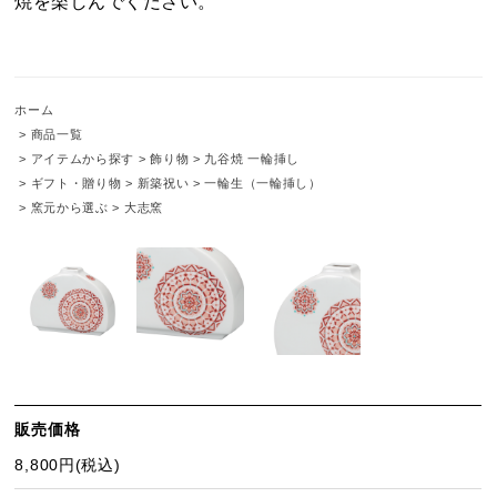
焼を楽しんでください。
ホーム
>
商品一覧
>
アイテムから探す
>
飾り物
>
九谷焼 一輪挿し
>
ギフト・贈り物
>
新築祝い
>
一輪生（一輪挿し）
>
窯元から選ぶ
>
大志窯
販売価格
8,800円(税込)