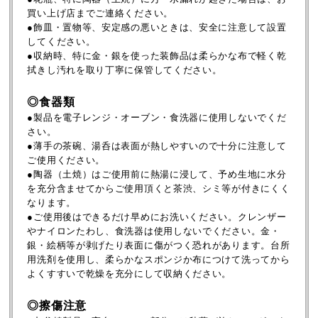
買い上げ店までご連絡ください。
●飾皿・置物等、安定感の悪いときは、安全に注意して設置
してください。
●収納時、特に金・銀を使った装飾品は柔らかな布で軽く乾
拭きし汚れを取り丁寧に保管してください。
◎食器類
●製品を電子レンジ・オーブン・食洗器に使用しないでくだ
さい。
●薄手の茶碗、湯呑は表面が熱しやすいので十分に注意して
ご使用ください。
●陶器（土焼）はご使用前に熱湯に浸して、予め生地に水分
を充分含ませてからご使用頂くと茶渋、シミ等が付きにくく
なります。
●ご使用後はできるだけ早めにお洗いください。クレンザー
やナイロンたわし、食洗器は使用しないでください。金・
銀・絵柄等が剥げたり表面に傷がつく恐れがあります。台所
用洗剤を使用し、柔らかなスポンジか布につけて洗ってから
よくすすいで乾燥を充分にして収納ください。
◎擦傷注意