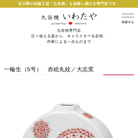
石川県の伝統工芸「九谷焼」を全国へ届ける専門店です。
検索する
九谷焼専門店
日々使える器から、キャラクター九谷焼、
作家による一点ものまで
一輪生（5号） 赤絵丸紋／大志窯