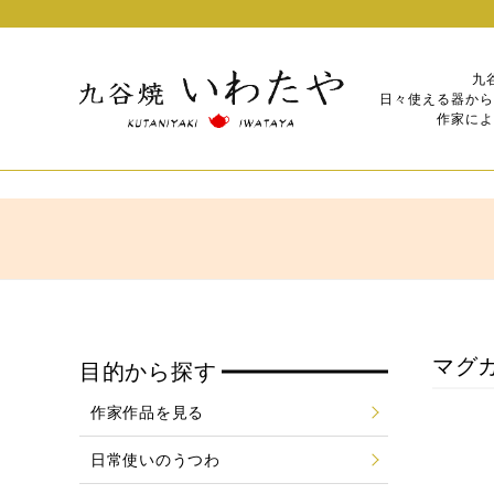
九
日々使える器から
作家によ
マグカ
目的から探す
作家作品を見る
日常使いのうつわ