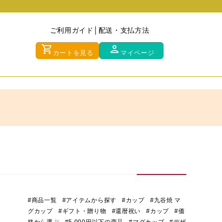
ご利用ガイド
配送・支払方法
shopping_cart
person
カートを見る
マイページ
#商品一覧
#アイテムから探す
#カップ
#九谷焼 マ
グカップ
#ギフト・贈り物
#還暦祝い
#カップ
#価