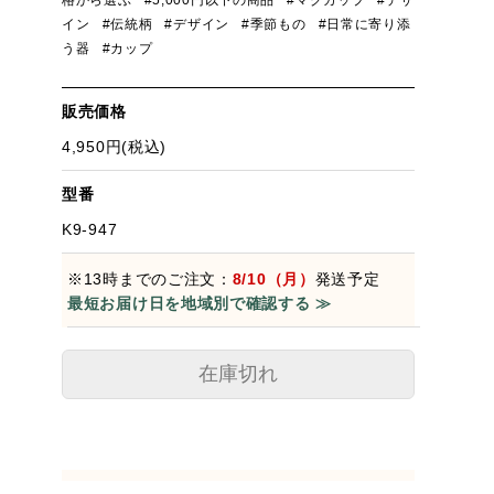
格から選ぶ
#5,000円以下の商品
#マグカップ
#デザ
イン
#伝統柄
#デザイン
#季節もの
#日常に寄り添
う器
#カップ
販売価格
4,950円(税込)
型番
K9-947
※13時までのご注文：
8/10（月）
発送予定
最短お届け日を地域別で確認する ≫
在庫切れ