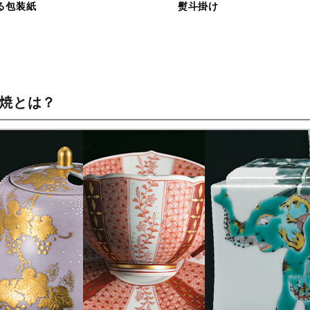
る包装紙
熨斗掛け
谷焼とは？