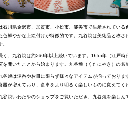
は石川県金沢市、加賀市、小松市、能美市で生産されている
た色鮮やかな上絵付けが特徴的です。九谷焼は美術品と称さ
す。
長く、九谷焼は約360年以上続いています。1655年（江戸
窯を開いたことから始まります。九谷焼（くたにやき）の名
九谷焼は湯呑やお皿に限らず様々なアイテムが揃っておりま
食器が増えており、食卓をより明るく楽しいものに変えてく
九谷焼いわたやのショップをご覧いただき、九谷焼を楽しん