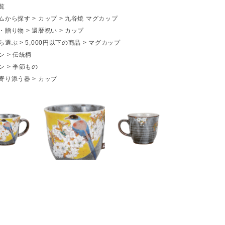
覧
ムから探す
>
カップ
>
九谷焼 マグカップ
・贈り物
>
還暦祝い
>
カップ
ら選ぶ
>
5,000円以下の商品
>
マグカップ
ン
>
伝統柄
ン
>
季節もの
寄り添う器
>
カップ