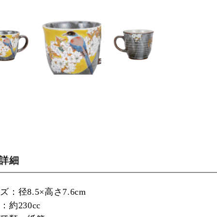
品詳細
：径8.5×高さ7.6cm
約230cc