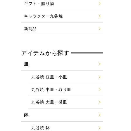
ギフト・贈り物
キャラクター九谷焼
新商品
アイテムから探す
皿
九谷焼 豆皿・小皿
九谷焼 中皿・取り皿
九谷焼 大皿・盛皿
鉢
九谷焼 鉢