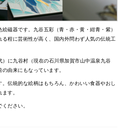
色絵磁器です。九谷五彩（青・赤・黄・紺青・紫）
れる程に芸術性が高く、国内外問わず人気の伝統工
時代）に九谷村（現在の石川県加賀市山中温泉九谷
前の由来にもなっています。
す。伝統的な絵柄はもちろん、かわいい食器やおし
れます。
でください。