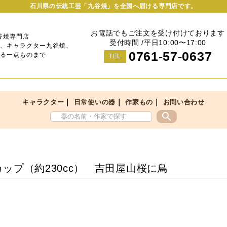
石川県の伝統工芸「九谷焼」を全国へ届ける専門店です。
お電話でもご注文を受け付けております
谷焼専門店
受付時間 /平日10:00〜17:00
、キャラクター九谷焼、
0761-57-0637
る一点ものまで
TEL
｜
｜
｜
キャラクター
日常使いの器
作家もの
お問い合わせ
search
ップ（約230cc） 吉田屋山桜に鳥