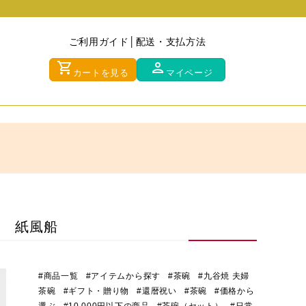
ご利用ガイド
配送・支払方法
shopping_cart
person
カートを見る
マイページ
m） 紙風船
#商品一覧
#アイテムから探す
#茶碗
#九谷焼 夫婦
茶碗
#ギフト・贈り物
#還暦祝い
#茶碗
#価格から