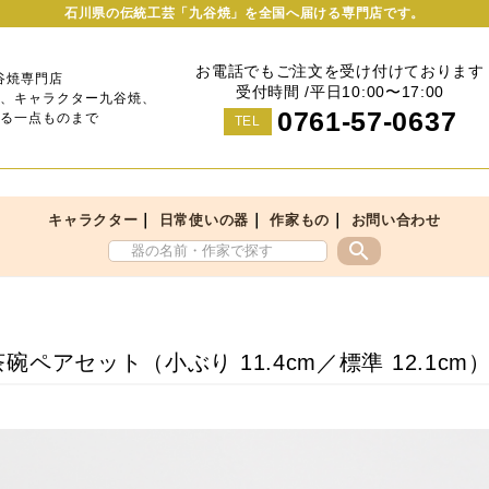
石川県の伝統工芸「九谷焼」を全国へ届ける専門店です。
お電話でもご注文を受け付けております
谷焼専門店
受付時間 /平日10:00〜17:00
、キャラクター九谷焼、
0761-57-0637
る一点ものまで
TEL
｜
｜
｜
キャラクター
日常使いの器
作家もの
お問い合わせ
search
碗ペアセット（小ぶり 11.4cm／標準 12.1c