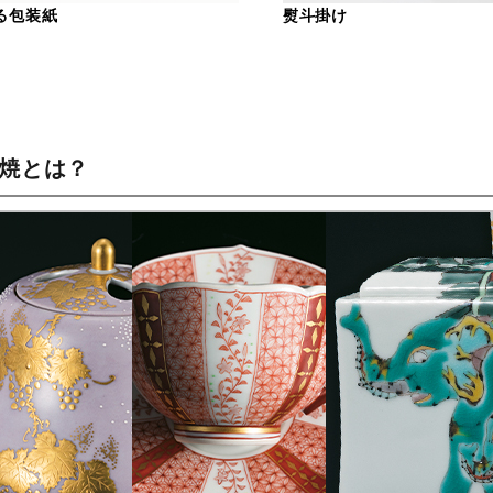
る包装紙
熨斗掛け
谷焼とは？