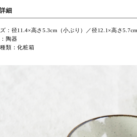
品詳細
ズ：径11.4×高さ5.3cm（小ぶり）／径12.1×高さ5.7
材：陶器
の種類：化粧箱