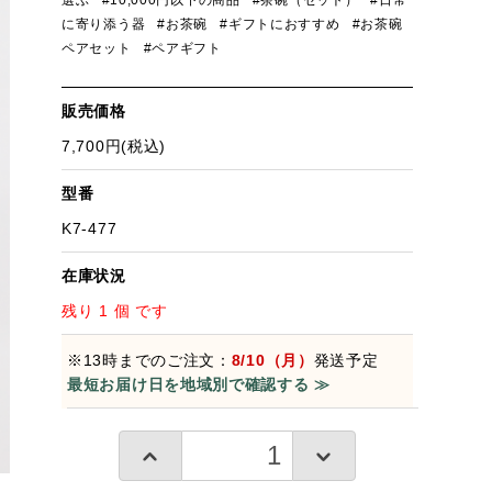
選ぶ
#10,000円以下の商品
#茶碗（セット）
#日常
に寄り添う器
#お茶碗
#ギフトにおすすめ
#お茶碗
ペアセット
#ペアギフト
販売価格
7,700円(税込)
型番
K7-477
在庫状況
残り 1 個 です
※13時までのご注文：
8/10（月）
発送予定
最短お届け日を地域別で確認する ≫