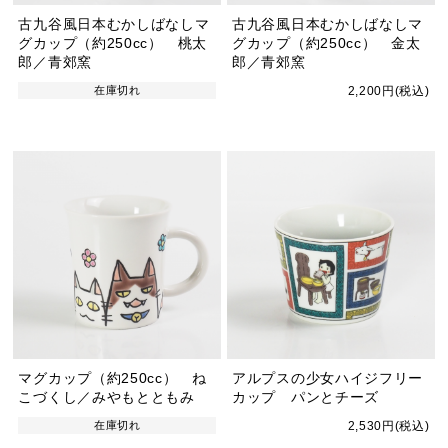
古九谷風日本むかしばなしマ
古九谷風日本むかしばなしマ
グカップ（約250cc） 桃太
グカップ（約250cc） 金太
郎／青郊窯
郎／青郊窯
在庫切れ
2,200円(税込)
マグカップ（約250cc） ね
アルプスの少女ハイジフリー
こづくし／みやもとともみ
カップ パンとチーズ
在庫切れ
2,530円(税込)