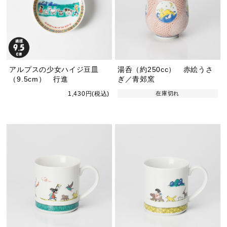
アルプスの少女ハイジ豆皿
湯呑（約250cc） 赤絵うさ
（9.5cm） 行進
ぎ／青郊窯
1,430円(税込)
在庫切れ