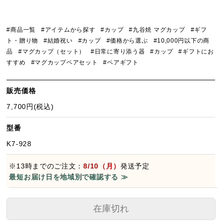
#商品一覧
#アイテムから探す
#カップ
#九谷焼 マグカップ
#ギフ
ト・贈り物
#結婚祝い
#カップ
#価格から選ぶ
#10,000円以下の商
品
#マグカップ（セット）
#日常に寄り添う器
#カップ
#ギフトにお
すすめ
#マグカップペアセット
#ペアギフト
販売価格
7,700円(税込)
型番
K7-928
※13時までのご注文：
8/10（月）
発送予定
最短お届け日を地域別で確認する ≫
在庫切れ