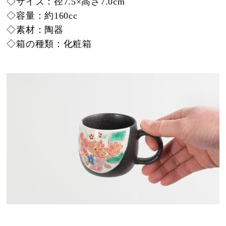
◇サイズ：径7.5×高さ7.0cm
◇容量：約160cc
◇素材：陶器
◇箱の種類：化粧箱