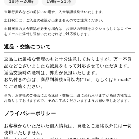
18時～20時
19時～21時
※銀行振込などの前払いの場合、入金確認後発送いたします。
土日祝日は、ご入金の確認が出来ませんのでご注意ください。
土日祝日の入金確認が必要な場合は、お振込の明細をスクショもしくはコピー
をメールに添付し送信いただければご対応致します。
返品・交換について
返品には厳格な管理のもと十分注意しておりますが、万一不良
品などございましたら誠意をもって対応させていただきます。
返品交換時の送料は、弊店が負担いたします。
お気付きの点は、商品到着後5日以内にTel、もしくはE-mailに
てご連絡ください。
※尚、お客様のご都合による返品・交換は、誠に恐れ入りますが商品の性質上
お断りしておりますので、予めご了承くださいますようお願い申しあげます。
プライバシーポリシー
お客様からいただいた個人情報は、発送とご連絡以外には一切
使用いたしません。