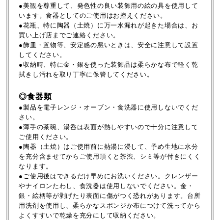
●美観を尊重して、発色性の良い装飾用の絵の具を使用して
います。食器としてのご使用はお控えください。
●花瓶、特に陶器（土焼）に万一水漏れが起きた場合は、お
買い上げ店までご連絡ください。
●飾皿・置物等、安定感の悪いときは、安全に注意して設置
してください。
●収納時、特に金・銀を使った装飾品は柔らかな布で軽く乾
拭きし汚れを取り丁寧に保管してください。
◎食器類
●製品を電子レンジ・オーブン・食洗器に使用しないでくだ
さい。
●薄手の茶碗、湯呑は表面が熱しやすいので十分に注意して
ご使用ください。
●陶器（土焼）はご使用前に熱湯に浸して、予め生地に水分
を充分含ませてからご使用頂くと茶渋、シミ等が付きにくく
なります。
●ご使用後はできるだけ早めにお洗いください。クレンザー
やナイロンたわし、食洗器は使用しないでください。金・
銀・絵柄等が剥げたり表面に傷がつく恐れがあります。台所
用洗剤を使用し、柔らかなスポンジか布につけて洗ってから
よくすすいで乾燥を充分にして収納ください。