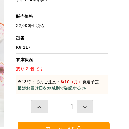
ザイン
#季節もの
販売価格
22,000円(税込)
型番
K8-217
在庫状況
残り 2 個 です
※13時までのご注文：
8/10（月）
発送予定
最短お届け日を地域別で確認する ≫
カートに入れる