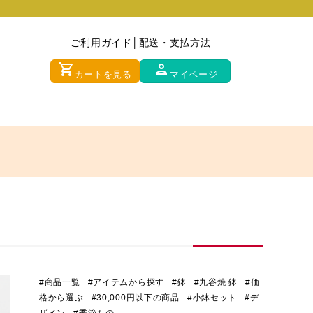
ご利用ガイド
配送・支払方法
shopping_cart
person
カートを見る
マイページ
#商品一覧
#アイテムから探す
#鉢
#九谷焼 鉢
#価
格から選ぶ
#30,000円以下の商品
#小鉢セット
#デ