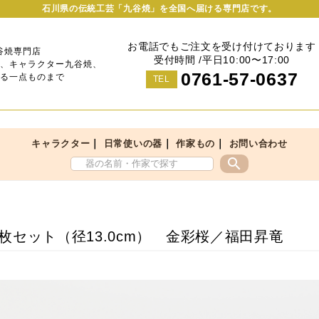
石川県の伝統工芸「九谷焼」を全国へ届ける専門店です。
お電話でもご注文を受け付けております
谷焼専門店
受付時間 /平日10:00〜17:00
、キャラクター九谷焼、
0761-57-0637
る一点ものまで
TEL
｜
｜
｜
キャラクター
日常使いの器
作家もの
お問い合わせ
search
枚セット（径13.0cm） 金彩桜／福田昇竜