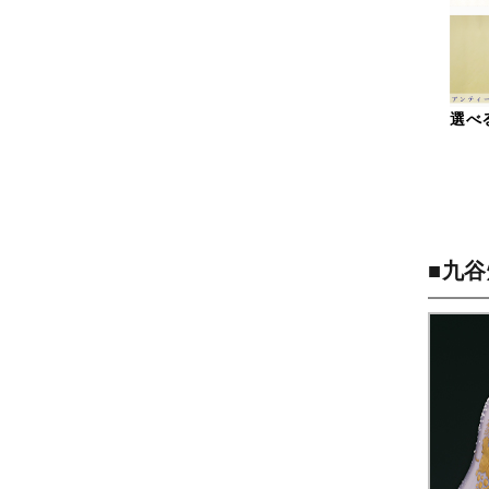
選べ
■九