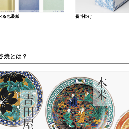
べる包装紙
熨斗掛け
谷焼とは？