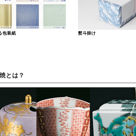
る包装紙
熨斗掛け
谷焼とは？