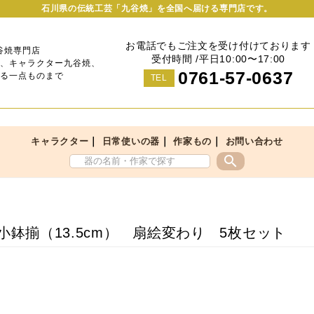
石川県の伝統工芸「九谷焼」を全国へ届ける専門店です。
お電話でもご注文を受け付けております
谷焼専門店
受付時間 /平日10:00〜17:00
、キャラクター九谷焼、
0761-57-0637
る一点ものまで
TEL
｜
｜
｜
キャラクター
日常使いの器
作家もの
お問い合わせ
search
号小鉢揃（13.5cm） 扇絵変わり 5枚セット