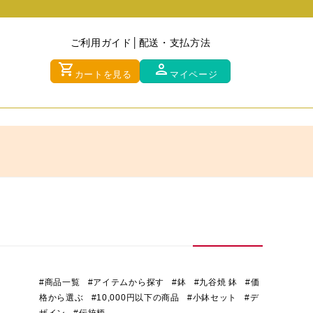
ご利用ガイド
配送・支払方法
shopping_cart
person
カートを見る
マイページ
#商品一覧
#アイテムから探す
#鉢
#九谷焼 鉢
#価
格から選ぶ
#10,000円以下の商品
#小鉢セット
#デ