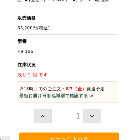
品
#小皿セット（～14cm）
#デザイン
#伝統柄
販売価格
35,200円(税込)
型番
K9-186
在庫状況
残り 2 個 です
※13時までのご注文：
8/7（金）
発送予定
最短お届け日を地域別で確認する ≫
カートに入れる