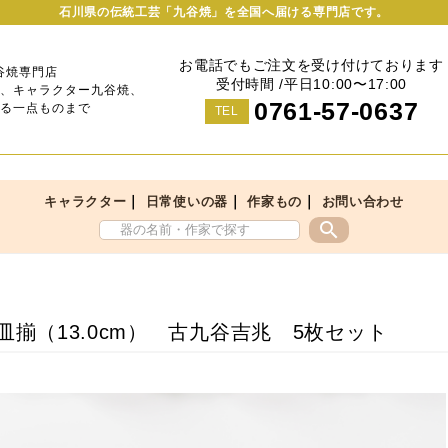
石川県の伝統工芸「九谷焼」を全国へ届ける専門店です。
お電話でもご注文を受け付けております
谷焼専門店
受付時間 /平日10:00〜17:00
、キャラクター九谷焼、
0761-57-0637
る一点ものまで
TEL
｜
｜
｜
キャラクター
日常使いの器
作家もの
お問い合わせ
search
号皿揃（13.0cm） 古九谷吉兆 5枚セット