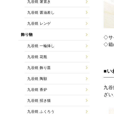
九谷焼 箸置き
九谷焼 醤油差し
九谷焼 レンゲ
飾り物
◇サ
◇箱
九谷焼 一輪挿し
九谷焼 花瓶
九谷焼 飾り皿
■い
九谷焼 陶額
九谷
九谷焼 香炉
ざい
九谷焼 招き猫
九谷焼 ふくろう