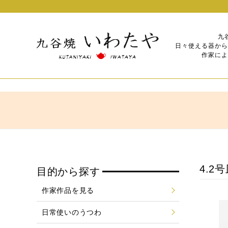
九
日々使える器から
作家によ
4.2
目的から探す
作家作品を見る
日常使いのうつわ