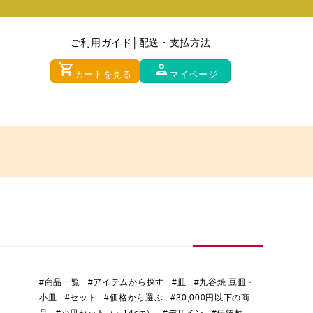
ご利用ガイド
配送・支払方法
shopping_cart
person
カートを見る
マイページ
#商品一覧
#アイテムから探す
#皿
#九谷焼 豆皿・
小皿
#セット
#価格から選ぶ
#30,000円以下の商