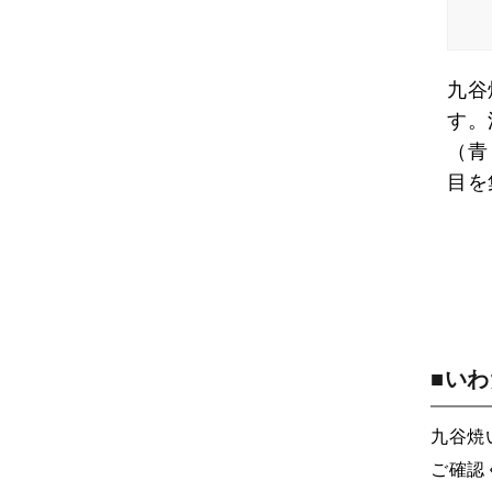
九谷
す。
（青
目を
■い
九谷焼
ご確認