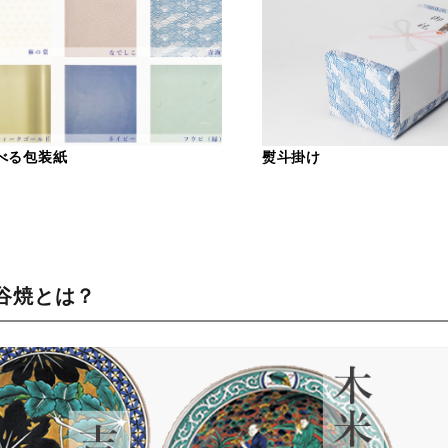
べる包装紙
熨斗掛け
谷焼とは？