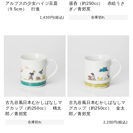
アルプスの少女ハイジ豆皿
湯呑（約250cc） 赤絵うさ
（9.5cm） 行進
ぎ／青郊窯
1,430円(税込)
在庫切れ
古九谷風日本むかしばなしマ
古九谷風日本むかしばなしマ
グカップ（約250cc） 桃太
グカップ（約250cc） 金太
郎／青郊窯
郎／青郊窯
在庫切れ
2,200円(税込)