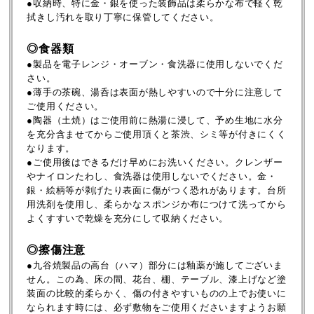
●収納時、特に金・銀を使った装飾品は柔らかな布で軽く乾
拭きし汚れを取り丁寧に保管してください。
◎食器類
●製品を電子レンジ・オーブン・食洗器に使用しないでくだ
さい。
●薄手の茶碗、湯呑は表面が熱しやすいので十分に注意して
ご使用ください。
●陶器（土焼）はご使用前に熱湯に浸して、予め生地に水分
を充分含ませてからご使用頂くと茶渋、シミ等が付きにくく
なります。
●ご使用後はできるだけ早めにお洗いください。クレンザー
やナイロンたわし、食洗器は使用しないでください。金・
銀・絵柄等が剥げたり表面に傷がつく恐れがあります。台所
用洗剤を使用し、柔らかなスポンジか布につけて洗ってから
よくすすいで乾燥を充分にして収納ください。
◎擦傷注意
●九谷焼製品の高台（ハマ）部分には釉薬が施してございま
せん。この為、床の間、花台、棚、テーブル、漆上げなど塗
装面の比較的柔らかく、傷の付きやすいものの上でお使いに
なられます時には、必ず敷物をご使用くださいますようお願