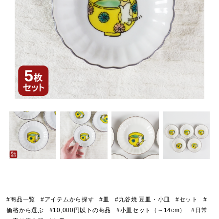
#商品一覧
#アイテムから探す
#皿
#九谷焼 豆皿・小皿
#セット
#
価格から選ぶ
#10,000円以下の商品
#小皿セット（～14cm）
#日常