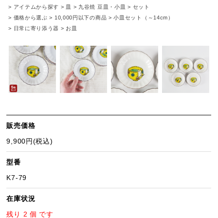
>
アイテムから探す
>
皿
>
九谷焼 豆皿・小皿
>
セット
>
価格から選ぶ
>
10,000円以下の商品
>
小皿セット（～14cm）
>
日常に寄り添う器
>
お皿
販売価格
9,900円(税込)
型番
K7-79
在庫状況
残り 2 個 です