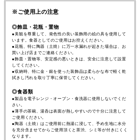
※ご使用上の注意
◎飾皿・花瓶・置物
●美観を尊重して、発色性の良い装飾用の絵の具を使用して
います。食器としてのご使用はお控えください。
●花瓶、特に陶器（土焼）に万一水漏れが起きた場合は、お
買い上げ店までご連絡ください。
●飾皿・置物等、安定感の悪いときは、安全に注意して設置
してください。
●収納時、特に金・銀を使った装飾品は柔らかな布で軽く乾
拭きし汚れを取り丁寧に保管してください。
◎食器類
●製品を電子レンジ・オーブン・食洗器に使用しないでくだ
さい。
●薄手の茶碗、湯呑は表面が熱しやすいので十分に注意して
ご使用ください。
●陶器（土焼）はご使用前に熱湯に浸して、予め生地に水分
を充分含ませてからご使用頂くと茶渋、シミ等が付きにくく
なります。