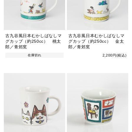
古九谷風日本むかしばなしマ
古九谷風日本むかしばなしマ
グカップ（約250cc） 桃太
グカップ（約250cc） 金太
郎／青郊窯
郎／青郊窯
在庫切れ
2,200円(税込)