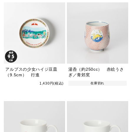
アルプスの少女ハイジ豆皿
湯呑（約250cc） 赤絵うさ
（9.5cm） 行進
ぎ／青郊窯
1,430円(税込)
在庫切れ