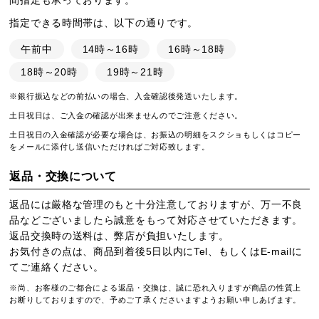
間指定も承っております。
指定できる時間帯は、以下の通りです。
午前中
14時～16時
16時～18時
18時～20時
19時～21時
※銀行振込などの前払いの場合、入金確認後発送いたします。
土日祝日は、ご入金の確認が出来ませんのでご注意ください。
土日祝日の入金確認が必要な場合は、お振込の明細をスクショもしくはコピー
をメールに添付し送信いただければご対応致します。
返品・交換について
返品には厳格な管理のもと十分注意しておりますが、万一不良
品などございましたら誠意をもって対応させていただきます。
返品交換時の送料は、弊店が負担いたします。
お気付きの点は、商品到着後5日以内にTel、もしくはE-mailに
てご連絡ください。
※尚、お客様のご都合による返品・交換は、誠に恐れ入りますが商品の性質上
お断りしておりますので、予めご了承くださいますようお願い申しあげます。