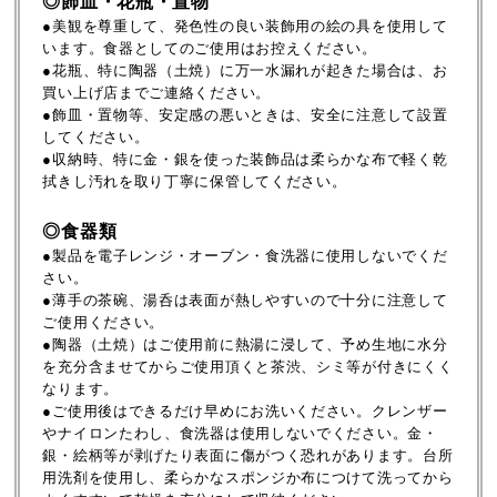
◎飾皿・花瓶・置物
●美観を尊重して、発色性の良い装飾用の絵の具を使用して
います。食器としてのご使用はお控えください。
●花瓶、特に陶器（土焼）に万一水漏れが起きた場合は、お
買い上げ店までご連絡ください。
●飾皿・置物等、安定感の悪いときは、安全に注意して設置
してください。
●収納時、特に金・銀を使った装飾品は柔らかな布で軽く乾
拭きし汚れを取り丁寧に保管してください。
◎食器類
●製品を電子レンジ・オーブン・食洗器に使用しないでくだ
さい。
●薄手の茶碗、湯呑は表面が熱しやすいので十分に注意して
ご使用ください。
●陶器（土焼）はご使用前に熱湯に浸して、予め生地に水分
を充分含ませてからご使用頂くと茶渋、シミ等が付きにくく
なります。
●ご使用後はできるだけ早めにお洗いください。クレンザー
やナイロンたわし、食洗器は使用しないでください。金・
銀・絵柄等が剥げたり表面に傷がつく恐れがあります。台所
用洗剤を使用し、柔らかなスポンジか布につけて洗ってから