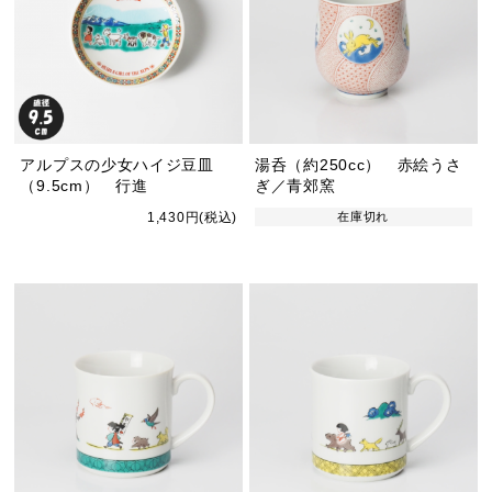
アルプスの少女ハイジ豆皿
湯呑（約250cc） 赤絵うさ
（9.5cm） 行進
ぎ／青郊窯
1,430円(税込)
在庫切れ