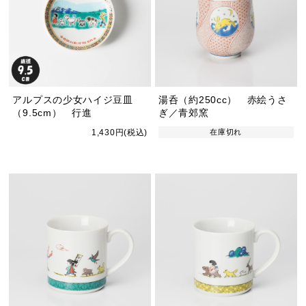
アルプスの少女ハイジ豆皿
湯呑（約250cc） 赤絵うさ
（9.5cm） 行進
ぎ／青郊窯
1,430円(税込)
在庫切れ