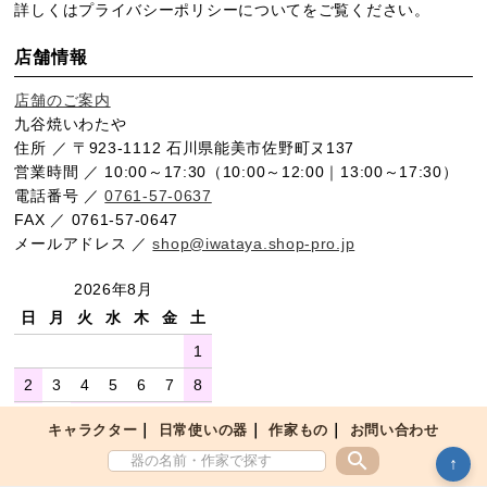
詳しくは
プライバシーポリシー
についてをご覧ください。
店舗情報
店舗のご案内
九谷焼いわたや
住所 ／ 〒923-1112 石川県能美市佐野町ヌ137
営業時間 ／ 10:00～17:30（10:00～12:00｜13:00～17:30）
電話番号 ／
0761-57-0637
FAX ／ 0761-57-0647
メールアドレス ／
shop@iwataya.shop-pro.jp
2026年8月
日
月
火
水
木
金
土
1
2
3
4
5
6
7
8
9
10
11
12
13
14
15
｜
｜
｜
キャラクター
日常使いの器
作家もの
お問い合わせ
16
17
18
19
20
21
22
search
↑
23
24
25
26
27
28
29