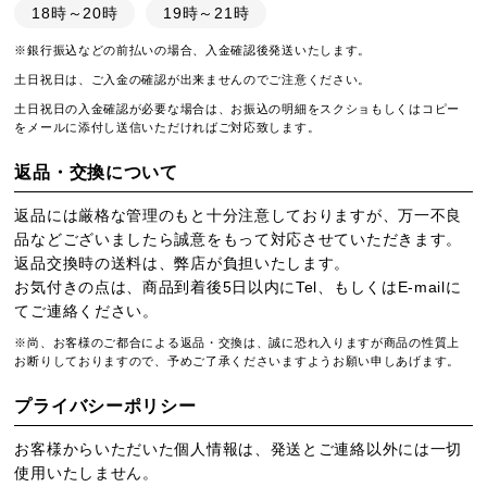
18時～20時
19時～21時
※銀行振込などの前払いの場合、入金確認後発送いたします。
土日祝日は、ご入金の確認が出来ませんのでご注意ください。
土日祝日の入金確認が必要な場合は、お振込の明細をスクショもしくはコピー
をメールに添付し送信いただければご対応致します。
返品・交換について
返品には厳格な管理のもと十分注意しておりますが、万一不良
品などございましたら誠意をもって対応させていただきます。
返品交換時の送料は、弊店が負担いたします。
お気付きの点は、商品到着後5日以内にTel、もしくはE-mailに
てご連絡ください。
※尚、お客様のご都合による返品・交換は、誠に恐れ入りますが商品の性質上
お断りしておりますので、予めご了承くださいますようお願い申しあげます。
プライバシーポリシー
お客様からいただいた個人情報は、発送とご連絡以外には一切
使用いたしません。