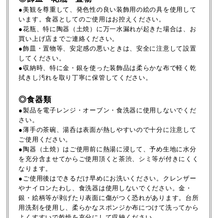
●美観を尊重して、発色性の良い装飾用の絵の具を使用して
います。食器としてのご使用はお控えください。
●花瓶、特に陶器（土焼）に万一水漏れが起きた場合は、お
買い上げ店までご連絡ください。
●飾皿・置物等、安定感の悪いときは、安全に注意して設置
してください。
●収納時、特に金・銀を使った装飾品は柔らかな布で軽く乾
拭きし汚れを取り丁寧に保管してください。
◎食器類
●製品を電子レンジ・オーブン・食洗器に使用しないでくだ
さい。
●薄手の茶碗、湯呑は表面が熱しやすいので十分に注意して
ご使用ください。
●陶器（土焼）はご使用前に熱湯に浸して、予め生地に水分
を充分含ませてからご使用頂くと茶渋、シミ等が付きにくく
なります。
●ご使用後はできるだけ早めにお洗いください。クレンザー
やナイロンたわし、食洗器は使用しないでください。金・
銀・絵柄等が剥げたり表面に傷がつく恐れがあります。台所
用洗剤を使用し、柔らかなスポンジか布につけて洗ってから
よくすすいで乾燥を充分にして収納ください。