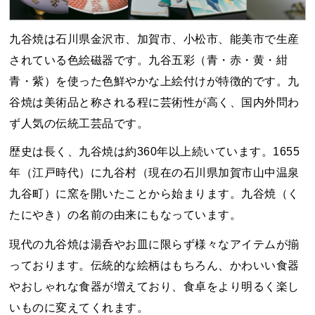
九谷焼は石川県金沢市、加賀市、小松市、能美市で生産
されている色絵磁器です。九谷五彩（青・赤・黄・紺
青・紫）を使った色鮮やかな上絵付けが特徴的です。九
谷焼は美術品と称される程に芸術性が高く、国内外問わ
ず人気の伝統工芸品です。
歴史は長く、九谷焼は約360年以上続いています。1655
年（江戸時代）に九谷村（現在の石川県加賀市山中温泉
九谷町）に窯を開いたことから始まります。九谷焼（く
たにやき）の名前の由来にもなっています。
現代の九谷焼は湯呑やお皿に限らず様々なアイテムが揃
っております。伝統的な絵柄はもちろん、かわいい食器
やおしゃれな食器が増えており、食卓をより明るく楽し
いものに変えてくれます。