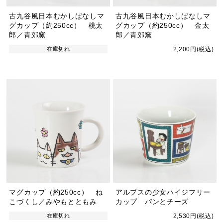
古九谷風日本むかしばなしマ
古九谷風日本むかしばなしマ
グカップ（約250cc） 桃太
グカップ（約250cc） 金太
郎／青郊窯
郎／青郊窯
在庫切れ
2,200円(税込)
マグカップ（約250cc） ね
アルプスの少女ハイジフリー
こづくし／みやもとともみ
カップ パンとチーズ
在庫切れ
2,530円(税込)