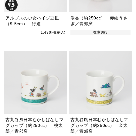
アルプスの少女ハイジ豆皿
湯呑（約250cc） 赤絵うさ
（9.5cm） 行進
ぎ／青郊窯
1,430円(税込)
在庫切れ
古九谷風日本むかしばなしマ
古九谷風日本むかしばなしマ
グカップ（約250cc） 桃太
グカップ（約250cc） 金太
郎／青郊窯
郎／青郊窯