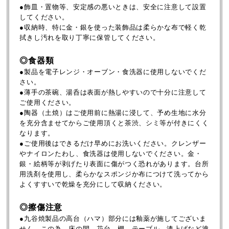
●飾皿・置物等、安定感の悪いときは、安全に注意して設置
してください。
●収納時、特に金・銀を使った装飾品は柔らかな布で軽く乾
拭きし汚れを取り丁寧に保管してください。
◎食器類
●製品を電子レンジ・オーブン・食洗器に使用しないでくだ
さい。
●薄手の茶碗、湯呑は表面が熱しやすいので十分に注意して
ご使用ください。
●陶器（土焼）はご使用前に熱湯に浸して、予め生地に水分
を充分含ませてからご使用頂くと茶渋、シミ等が付きにくく
なります。
●ご使用後はできるだけ早めにお洗いください。クレンザー
やナイロンたわし、食洗器は使用しないでください。金・
銀・絵柄等が剥げたり表面に傷がつく恐れがあります。台所
用洗剤を使用し、柔らかなスポンジか布につけて洗ってから
よくすすいで乾燥を充分にして収納ください。
◎擦傷注意
●九谷焼製品の高台（ハマ）部分には釉薬が施してございま
せん。この為、床の間、花台、棚、テーブル、漆上げなど塗