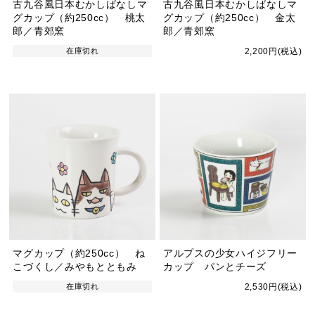
古九谷風日本むかしばなしマ
古九谷風日本むかしばなしマ
グカップ（約250cc） 桃太
グカップ（約250cc） 金太
郎／青郊窯
郎／青郊窯
在庫切れ
2,200円(税込)
マグカップ（約250cc） ね
アルプスの少女ハイジフリー
こづくし／みやもとともみ
カップ パンとチーズ
在庫切れ
2,530円(税込)