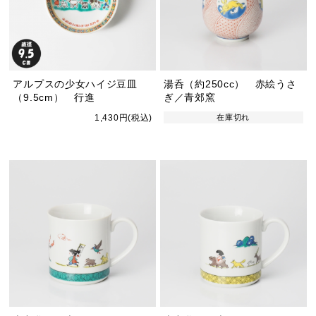
アルプスの少女ハイジ豆皿
湯呑（約250cc） 赤絵うさ
（9.5cm） 行進
ぎ／青郊窯
1,430円(税込)
在庫切れ