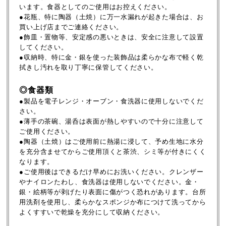
います。食器としてのご使用はお控えください。
●花瓶、特に陶器（土焼）に万一水漏れが起きた場合は、お
買い上げ店までご連絡ください。
●飾皿・置物等、安定感の悪いときは、安全に注意して設置
してください。
●収納時、特に金・銀を使った装飾品は柔らかな布で軽く乾
拭きし汚れを取り丁寧に保管してください。
◎食器類
●製品を電子レンジ・オーブン・食洗器に使用しないでくだ
さい。
●薄手の茶碗、湯呑は表面が熱しやすいので十分に注意して
ご使用ください。
●陶器（土焼）はご使用前に熱湯に浸して、予め生地に水分
を充分含ませてからご使用頂くと茶渋、シミ等が付きにくく
なります。
●ご使用後はできるだけ早めにお洗いください。クレンザー
やナイロンたわし、食洗器は使用しないでください。金・
銀・絵柄等が剥げたり表面に傷がつく恐れがあります。台所
用洗剤を使用し、柔らかなスポンジか布につけて洗ってから
よくすすいで乾燥を充分にして収納ください。