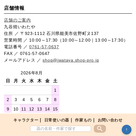
店舗情報
店舗のご案内
九谷焼いわたや
住所 ／ 〒923-1112 石川県能美市佐野町ヌ137
営業時間 ／ 10:00～17:30（10:00～12:00｜13:00～17:30）
電話番号 ／
0761-57-0637
FAX ／ 0761-57-0647
メールアドレス ／
shop@iwataya.shop-pro.jp
2026年8月
日
月
火
水
木
金
土
1
2
3
4
5
6
7
8
9
10
11
12
13
14
15
16
17
18
19
20
21
22
｜
｜
｜
キャラクター
日常使いの器
作家もの
お問い合わせ
search
23
24
25
26
27
28
29
↑