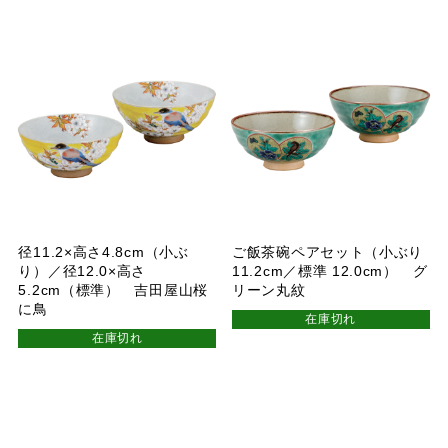
径11.2×高さ4.8cm（小ぶ
ご飯茶碗ペアセット（小ぶり
り）／径12.0×高さ
11.2cm／標準 12.0cm） グ
5.2cm（標準） 吉田屋山桜
リーン丸紋
に鳥
在庫切れ
在庫切れ